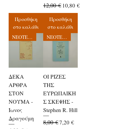
Κανονική τιμή
12,00 €
Τιμή Έκπτωσης
10,80 €
Προσθήκη
Προσθήκη
στο καλάθι
στο καλάθι
ΝΕΟΤΕΡΕΣ ΕΚΔΟΣΕΙΣ
ΝΕΟΤΕΡΕΣ ΕΚΔΟΣΕΙΣ
ΔΕΚΑ
ΟΙ ΡΙΖΕΣ
ΑΡΘΡΑ
ΤΗΣ
ΣΤΟΝ
ΕΥΡΩΠΑΙΚΗ
ΝΟΥΜΑ -
Σ ΣΚΕΨΗΣ -
Ίωνος
Stephen R. Hill
Δραγούμη
Κανονική τιμή
8,00 €
Τιμή Έκπτωσης
7,20 €