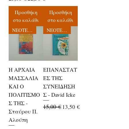
Προσθήκη
Προσθήκη
στο καλάθι
στο καλάθι
ΝΕΟΤΕΡΕΣ ΕΚΔΟΣΕΙΣ
ΝΕΟΤΕΡΕΣ ΕΚΔΟΣΕΙΣ
Η ΑΡΧΑΙΑ
ΕΠΑΝΑΣΤΑΤ
ΜΑΣΣΑΛΙΑ
ΕΣ ΤΗΣ
ΚΑΙ Ο
ΣΥΝΕΙΔΗΣΗ
ΠΟΛΙΤΙΣΜΟ
Σ - David Icke
Σ ΤΗΣ -
Κανονική τιμή
15,00 €
Τιμή Έκπτωσης
13,50 €
Σταύρου Π.
Αλούπη