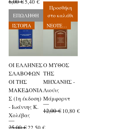
Κανονική τιμή
6,00 €
Τιμή Έκπτωσης
5,40 €
Προσθήκη
ΕΠΩΛΗΘΗ
στο καλάθι
ΙΣΤΟΡΙΑ
ΝΕΟΤΕΡΕΣ ΕΚΔΟΣΕΙΣ
ΟΙ ΕΛΛΗΝΕΣ
Ο ΜΥΘΟΣ
ΣΛΑΒΟΦΩΝ
ΤΗΣ
ΟΙ ΤΗΣ
ΜΗΧΑΝΗΣ -
ΜΑΚΕΔΟΝΙΑ
Λιούις
Σ (1η έκδοση)
Μάμφορντ
- Ιωάννης Κ.
Κανονική τιμή
12,00 €
Τιμή Έκπτωσης
10,80 €
Χολέβας
Κανονική τιμή
25,00 €
Τιμή Έκπτωσης
22,50 €