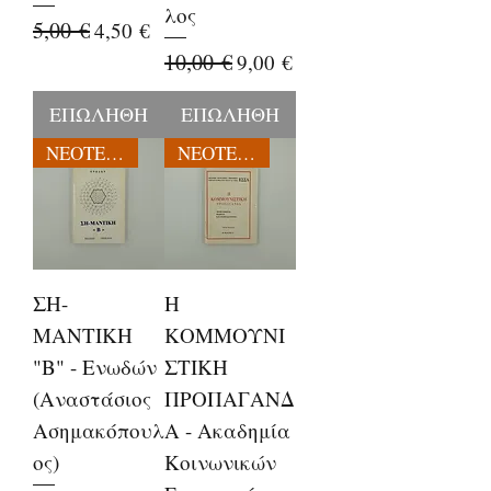
λος
Κανονική τιμή
5,00 €
Τιμή Έκπτωσης
4,50 €
Κανονική τιμή
10,00 €
Τιμή Έκπτωσης
9,00 €
ΕΠΩΛΗΘΗ
ΕΠΩΛΗΘΗ
ΝΕΟΤΕΡΕΣ ΕΚΔΟΣΕΙΣ
ΝΕΟΤΕΡΕΣ ΕΚΔΟΣΕΙΣ
ΣΗ-
Η
ΜΑΝΤΙΚΗ
ΚΟΜΜΟΥΝΙ
"Β" - Ενωδών
ΣΤΙΚΗ
(Αναστάσιος
ΠΡΟΠΑΓΑΝΔ
Ασημακόπουλ
Α - Ακαδημία
ος)
Κοινωνικών