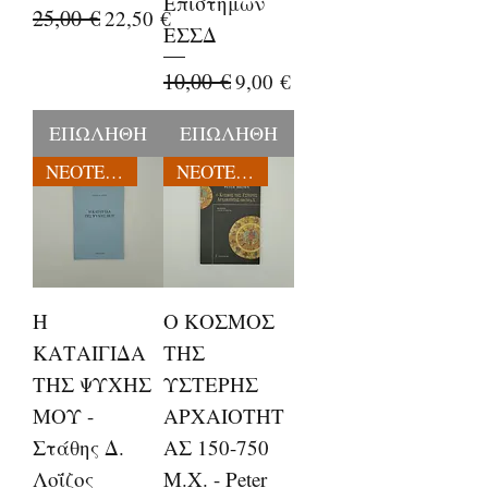
Επιστημών
Κανονική τιμή
25,00 €
Τιμή Έκπτωσης
22,50 €
ΕΣΣΔ
Κανονική τιμή
10,00 €
Τιμή Έκπτωσης
9,00 €
ΕΠΩΛΗΘΗ
ΕΠΩΛΗΘΗ
ΝΕΟΤΕΡΕΣ ΕΚΔΟΣΕΙΣ
ΝΕΟΤΕΡΕΣ ΕΚΔΟΣΕΙΣ
Η
Ο ΚΟΣΜΟΣ
ΚΑΤΑΙΓΙΔΑ
ΤΗΣ
ΤΗΣ ΨΥΧΗΣ
ΥΣΤΕΡΗΣ
ΜΟΥ -
ΑΡΧΑΙΟΤΗΤ
Στάθης Δ.
ΑΣ 150-750
Λοΐζος
Μ.Χ. - Peter