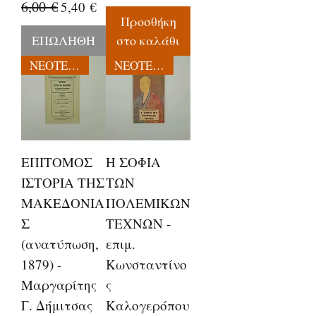
Κανονική τιμή
6,00 €
Τιμή Έκπτωσης
5,40 €
Προσθήκη
ΕΠΩΛΗΘΗ
στο καλάθι
ΝΕΟΤΕΡΕΣ ΕΚΔΟΣΕΙΣ
ΝΕΟΤΕΡΕΣ ΕΚΔΟΣΕΙΣ
ΕΠΙΤΟΜΟΣ
Η ΣΟΦΙΑ
ΙΣΤΟΡΙΑ ΤΗΣ
ΤΩΝ
ΜΑΚΕΔΟΝΙΑ
ΠΟΛΕΜΙΚΩΝ
Σ
ΤΕΧΝΩΝ -
(ανατύπωση,
επιμ.
1879) -
Κωνσταντίνο
Μαργαρίτης
ς
Γ. Δήμιτσας
Καλογερόπου