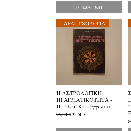
ΕΠΩΛΗΘΗ
ΠΑΡΑΨΥΧΟΛΟΓΙΑ
Η ΑΣΤΡΟΛΟΓΙΚΗ
Γρήγορη προβολή
ΠΡΑΓΜΑΤΙΚΟΤΗΤΑ -
Παύλου Κυράγγελου
Κανονική τιμή
Τιμή Έκπτωσης
25,00 €
22,50 €
Κ
8