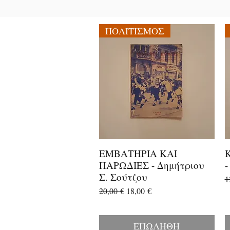
ΠΟΛΙΤΙΣΜΟΣ
ΕΜΒΑΤΗΡΙΑ ΚΑΙ
Γρήγορη προβολή
ΠΑΡΩΔΙΕΣ - Δημήτριου
-
Σ. Σούτζου
Κ
1
Κανονική τιμή
Τιμή Έκπτωσης
20,00 €
18,00 €
ΕΠΩΛΗΘΗ