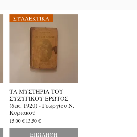
ΣΥΛΛΕΚΤΙΚΑ
ΤΑ ΜΥΣΤΗΡΙΑ ΤΟΥ
Γρήγορη προβολή
ς
ΣΥΖΥΓΙΚΟΥ ΕΡΩΤΟΣ
(δεκ. 1920) - Γεωργίου Ν.
Κυριακού
Κανονική τιμή
Τιμή Έκπτωσης
15,00 €
13,50 €
ΕΠΩΛΗΘΗ