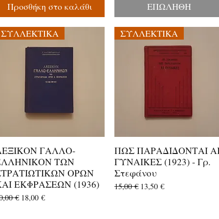
Προσθήκη στο καλάθι
ΕΠΩΛΗΘΗ
ΣΥΛΛΕΚΤΙΚΑ
ΣΥΛΛΕΚΤΙΚΑ
ΛΕΞΙΚΟΝ ΓΑΛΛΟ-
ΠΩΣ ΠΑΡΑΔΙΔΟΝΤΑΙ Α
Γρήγορη προβολή
Γρήγορη προβολή
ΕΛΛΗΝΙΚΟΝ ΤΩΝ
ΓΥΝΑΙΚΕΣ (1923) - Γρ.
ΣΤΡΑΤΙΩΤΙΚΩΝ ΟΡΩΝ
Στεφάνου
ΚΑΙ ΕΚΦΡΑΣΕΩΝ (1936)
Κανονική τιμή
Τιμή Έκπτωσης
15,00 €
13,50 €
ανονική τιμή
Τιμή Έκπτωσης
0,00 €
18,00 €