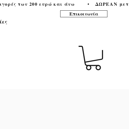
ορές των 200 ευρώ και άνω        •   
Επικοινωνία
ίες