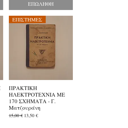
ΕΠΩΛΗΘΗ
ΕΠΙΣΤΗΜΕΣ
Ι
ΠΡΑΚΤΙΚΗ
Γρήγορη προβολή
ΗΛΕΚΤΡΟΤΕΧΝΙΑ ΜΕ
170 ΣΧΗΜΑΤΑ - Γ.
Ματζουράνη
Κανονική τιμή
Τιμή Έκπτωσης
15,00 €
13,50 €