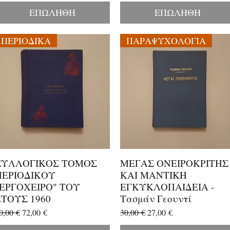
ΕΠΩΛΗΘΗ
ΕΠΩΛΗΘΗ
ΠΕΡΙΟΔΙΚΑ
ΠΑΡΑΨΥΧΟΛΟΓΙΑ
ΣΥΛΛΟΓΙΚΟΣ ΤΟΜΟΣ
ΜΕΓΑΣ ΟΝΕΙΡΟΚΡΙΤΗΣ
Γρήγορη προβολή
Γρήγορη προβολή
ΠΕΡΙΟΔΙΚΟΥ
ΚΑΙ ΜΑΝΤΙΚΗ
"ΕΡΓΟΧΕΙΡΟ" ΤΟΥ
ΕΓΚΥΚΛΟΠΑΙΔΕΙΑ -
ΕΤΟΥΣ 1960
Τασμάν Γεουντί
ανονική τιμή
Τιμή Έκπτωσης
Κανονική τιμή
Τιμή Έκπτωσης
0,00 €
72,00 €
30,00 €
27,00 €