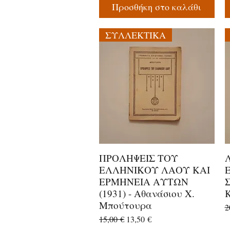
Προσθήκη στο καλάθι
ΣΥΛΛΕΚΤΙΚΑ
ΠΡΟΛΗΨΕΙΣ ΤΟΥ
Γρήγορη προβολή
ΕΛΛΗΝΙΚΟΥ ΛΑΟΥ ΚΑΙ
ΕΡΜΗΝΕΙΑ ΑΥΤΩΝ
(1931) - Αθανάσιου Χ.
Μπούτουρα
Κ
2
Κανονική τιμή
Τιμή Έκπτωσης
15,00 €
13,50 €