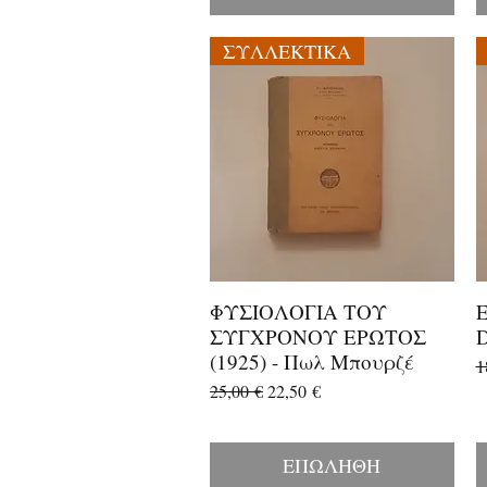
ΣΥΛΛΕΚΤΙΚΑ
ΦΥΣΙΟΛΟΓΙΑ ΤΟΥ
Γρήγορη προβολή
ΣΥΓΧΡΟΝΟΥ ΕΡΩΤΟΣ
D
(1925) - Πωλ Μπουρζέ
Κ
1
Κανονική τιμή
Τιμή Έκπτωσης
25,00 €
22,50 €
ΕΠΩΛΗΘΗ