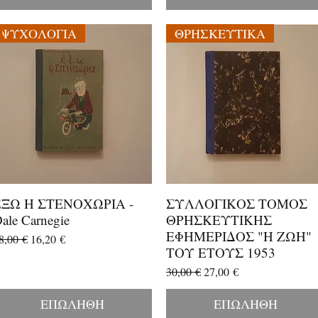
ΨΥΧΟΛΟΓΙΑ
ΘΡΗΣΚΕΥΤΙΚΑ
ΕΞΩ Η ΣΤΕΝΟΧΩΡΙΑ -
ΣΥΛΛΟΓΙΚΟΣ ΤΟΜΟΣ
Γρήγορη προβολή
Γρήγορη προβολή
ale Carnegie
ΘΡΗΣΚΕΥΤΙΚΗΣ
ΕΦΗΜΕΡΙΔΟΣ "Η ΖΩΗ"
ανονική τιμή
Τιμή Έκπτωσης
8,00 €
16,20 €
ΤΟΥ ΕΤΟΥΣ 1953
Κανονική τιμή
Τιμή Έκπτωσης
30,00 €
27,00 €
ΕΠΩΛΗΘΗ
ΕΠΩΛΗΘΗ