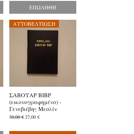
ΕΠΩΛΗΘΗ
ΑΥΤΟΒΕΛΤΙΩΣΗ
ΣΑΒΟΥΑΡ ΒΙΒΡ
Γρήγορη προβολή
(εικονογραφημένο) -
Γενεβιέβης Μεσλίν
Κανονική τιμή
Τιμή Έκπτωσης
30,00 €
27,00 €