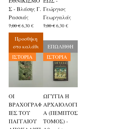
ΕΘΝΙΚΙΣΜΟ
ΕΩΣ -
Σ - Βλάσης Γ.
Γεώργιος
Ρασσιάς
Γεωργαλάς
Κανονική τιμή
Τιμή Έκπτωσης
Κανονική τιμή
Τιμή Έκπτωσης
7,00 €
6,30 €
7,00 €
6,30 €
Προσθήκη
στο καλάθι
ΕΠΩΛΗΘΗ
ΙΣΤΟΡΙΑ
ΙΣΤΟΡΙΑ
ΟΙ
ΩΓΥΓΙΑ Ή
ΒΡΑΧΟΓΡΑΦ
ΑΡΧΑΙΟΛΟΓΙ
ΙΕΣ ΤΟΥ
Α (ΠΕΜΠΤΟΣ
ΠΑΓΓΑΙΟΥ
ΤΟΜΟΣ) -