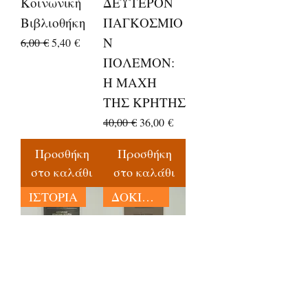
Κοινωνική
ΔΕΥΤΕΡΟΝ
Βιβλιοθήκη
ΠΑΓΚΟΣΜΙΟ
Ν
Κανονική τιμή
Τιμή Έκπτωσης
6,00 €
5,40 €
ΠΟΛΕΜΟΝ:
Η ΜΑΧΗ
ΤΗΣ ΚΡΗΤΗΣ
Κανονική τιμή
Τιμή Έκπτωσης
40,00 €
36,00 €
Προσθήκη
Προσθήκη
στο καλάθι
στο καλάθι
ΙΣΤΟΡΙΑ
ΔΟΚΙΜΙΑ
ΣΥΓΧΡΟΝΗ
ΙΛΙΑΔΑ ΚΑΙ