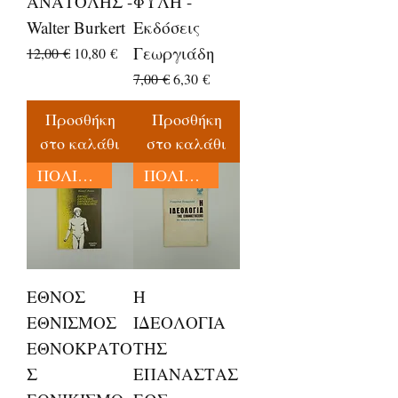
ΑΝΑΤΟΛΗΣ -
ΦΥΛΗ -
Walter Burkert
Εκδόσεις
Γεωργιάδη
Κανονική τιμή
Τιμή Έκπτωσης
12,00 €
10,80 €
Κανονική τιμή
Τιμή Έκπτωσης
7,00 €
6,30 €
Προσθήκη
Προσθήκη
στο καλάθι
στο καλάθι
ΠΟΛΙΤΙΚΗ
ΠΟΛΙΤΙΚΗ
ΕΘΝΟΣ
Η
ΕΘΝΙΣΜΟΣ
ΙΔΕΟΛΟΓΙΑ
ΕΘΝΟΚΡΑΤΟ
ΤΗΣ
Σ
ΕΠΑΝΑΣΤΑΣ