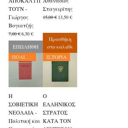
ΑΠΟΚΑΛΥΠ
Αθανάσιος
ΤΟΥΝ -
Σταγειρίτης
Γιώργος
Κανονική τιμή
Τιμή Έκπτωσης
15,00 €
13,50 €
Βογιατζής
Κανονική τιμή
Τιμή Έκπτωσης
7,00 €
6,30 €
Προσθήκη
ΕΠΩΛΗΘΗ
στο καλάθι
ΠΟΛΙΤΙΚΗ
ΙΣΤΟΡΙΑ
Η
Ο
ΣΟΒΙΕΤΙΚΗ
ΕΛΛΗΝΙΚΟΣ
ΝΕΟΛΑΙΑ -
ΣΤΡΑΤΟΣ
Πολιτική και
ΚΑΤΑ ΤΟΝ