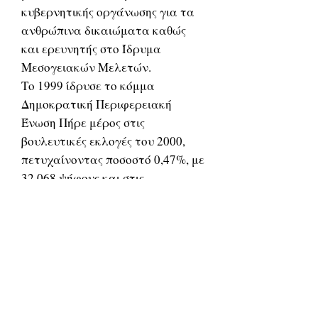
κυβερνητικής οργάνωσης για τα
ανθρώπινα δικαιώματα καθώς
και ερευνητής στο Ίδρυμα
Μεσογειακών Μελετών.
Το 1999 ίδρυσε το κόμμα
Δημοκρατική Περιφερειακή
Ένωση Πήρε μέρος στις
βουλευτικές εκλογές του 2000,
πετυχαίνοντας ποσοστό 0,47%, με
32.068 ψήφους και στις
ευρωεκλογές του 2004,
πετυχαίνοντας ποσοστό 0,73%, με
44.541 ψήφους
Το 2010 έλαβε μεγάλη
δημοσιότητα στο Διαδίκτυο
βιντεοσκοπημένο απόσπασμα από
την ομιλία του το 1996 στο 6ο