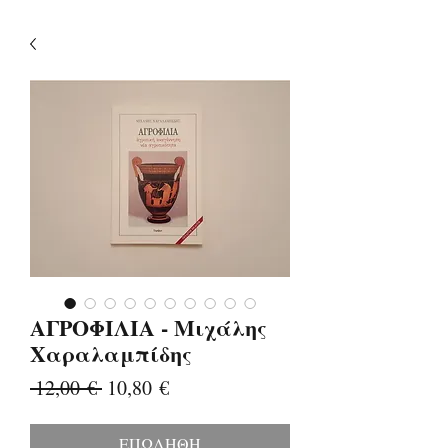
ΑΓΡΟΦΙΛΙΑ - Μιχάλης
Χαραλαμπίδης
Κανονική
Τιμή
 12,00 € 
10,80 €
τιμή
Έκπτωσης
ΕΠΩΛΗΘΗ