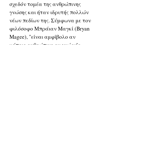
σχεδόν τομέα της ανθρώπινης
γνώσης και ήταν ιδρυτής πολλών
νέων πεδίων της. Σύμφωνα με τον
φιλόσοφο Μπράιαν Μαγκί (Bryan
Magee), "είναι αμφίβολο αν
κάποιο ανθρώπινο ον γνώριζε
τόσα πολλά όσα αυτός". Ο
Αριστοτέλης έθεσε τις αρχές της
τυπικής λογικής, ήταν
πρωτοπόρος στη μελέτη της
ζωολογία, και επηρέασε κάθε
μελλοντικό επιστήμονα και
φιλόσοφο μέσα από τη συμβολή
του στην επιστημονική μέθοδο.
Παρά τα επιτεύγματα αυτά, η
επίδραση των σφαλμάτων του
Αριστοτέλη θεωρείται από