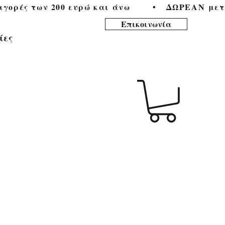
ορές των 200 ευρώ και άνω        •   
Επικοινωνία
ίες