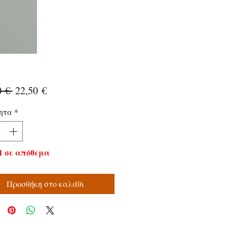
Κανονική
Τιμή
0 € 
22,50 €
τιμή
Έκπτωσης
ητα
*
1 σε απόθεμα
Προσθήκη στο καλάθι