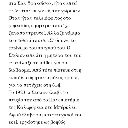
στο Σαν Φρανσίσκο , ήταν επτά
ετών όταν οι γονείς του χώρισαν.
Όταν ήταν τελειόφοιτος στο
γυμνάσιο, η μητέρα του είχε
ξαναπαντρευτεί. Άλλαξε νόμιμα
το επίθετό του σε «Στόουν», το
επώνυμο του πατριού του. Ο
Στόουν είπε ότι η μητέρα του του
ενστάλαξε το πάθος για το
διάβασμα. Από τότε πίστευε ότι η
εκπαίδευση ήταν ο μόνος τρόπος
για να πετύχεις στη ζωή.
Το 1923, ο Στόουν έλαβε το
πτυχίο του από το Πανεπιστήμιο
της Καλιφόρνια στο Μπέρκλεϋ.
Αφού έλαβε το μεταπτυχιακό του
εκεί, εργάστηκε ως βοηθός