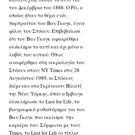
τον Δεκέμβριο του 1888. Ο Ρέι, ο
οποίος ήταν το θέμα ενός
πορτραίτου του Βαν Γκογκ, έγινε
φίλος του Στόουν. Επιβεβαίωσε
ότι του Βαν Γκογκ αφαιρέθηκε
ολόκληρο το αυτί και όχι μόνο ο
λοβός του αυτιού. Όπως
αναφέρθηκε στη νεκρολογία του
Στόουν στους NY Times στις 28
Αυγούστου 1989, οι Στόουνς
διέμεναν στο Γκρίνουιτς Βίλατζ
της Νέας Υόρκης, όπου ο Ίρβινγκ
ολοκλήρωσε το Lust for Life, το
βιογραφικό μυθιστόρημα για τον
Βαν Γκογκ που εκκίνησε την
καριέρα του. Σύμφωνα με τους
Times, το Lust for Life (ο τίτλος