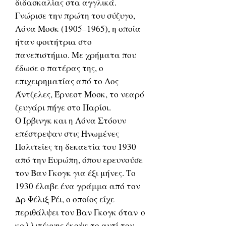
διδασκαλίας στα αγγλικά.
Γνώρισε την πρώτη του σύζυγο,
Λόνα Μοσκ (1905–1965), η οποία
ήταν φοιτήτρια στο
πανεπιστήμιο. Με χρήματα που
έδωσε ο πατέρας της, ο
επιχειρηματίας από το Λος
Άντζελες, Έρνεστ Μοσκ, το νεαρό
ζευγάρι πήγε στο Παρίσι.
Ο Ίρβινγκ και η Λόνα Στόουν
επέστρεψαν στις Ηνωμένες
Πολιτείες τη δεκαετία του 1930
από την Ευρώπη, όπου ερευνούσε
τον Βαν Γκογκ για έξι μήνες. Το
1930 έλαβε ένα γράμμα από τον
Δρ Φέλιξ Ρέι, ο οποίος είχε
περιθάλψει τον Βαν Γκογκ όταν ο
καλλιτέχνης έκοψε το αυτί του