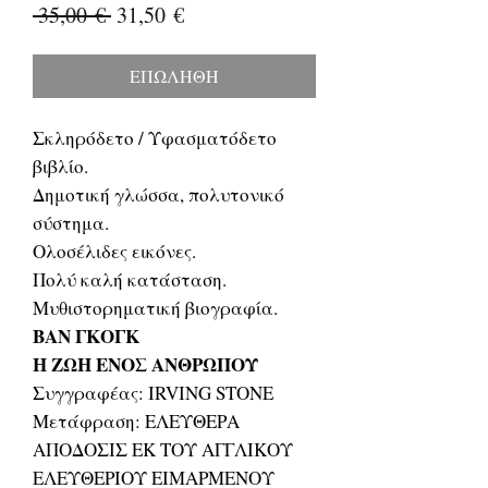
Κανονική
Τιμή
 35,00 € 
31,50 €
τιμή
Έκπτωσης
ΕΠΩΛΗΘΗ
Σκληρόδετο / Υφασματόδετο
βιβλίο.
Δημοτική γλώσσα, πολυτονικό
σύστημα.
Ολοσέλιδες εικόνες.
Πολύ καλή κατάσταση.
Μυθιστορηματική βιογραφία.
ΒΑΝ ΓΚΟΓΚ
Η ΖΩΗ ΕΝΟΣ ΑΝΘΡΩΠΟΥ
Συγγραφέας: IRVING STONE
Μετάφραση: ΕΛΕΥΘΕΡΑ
ΑΠΟΔΟΣΙΣ ΕΚ ΤΟΥ ΑΓΓΛΙΚΟΥ
ΕΛΕΥΘΕΡΙΟΥ ΕΙΜΑΡΜΕΝΟΥ