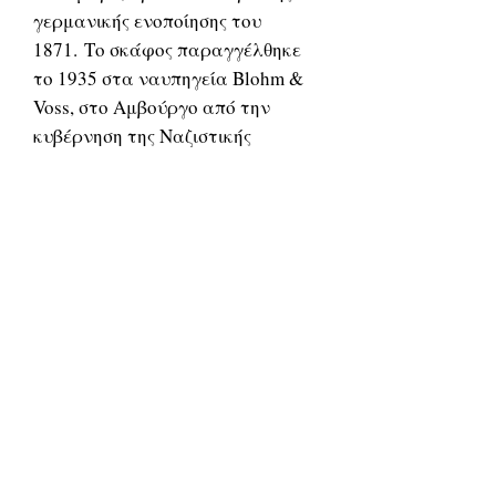
γερμανικής ενοποίησης του
1871. Το σκάφος παραγγέλθηκε
το 1935 στα ναυπηγεία Blohm &
Voss, στο Αμβούργο από την
κυβέρνηση της Ναζιστικής
Γερμανίας κατά παράβαση των
όρων της συνθήκης των
Βερσαλλιών του 1919.
Σχετικά
προϊόντα
ΔΟΚΙΜΙΑ
ΔΟΚΙΜΙΑ