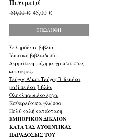
Πετιμεζά
Κανονική
Τιμή
 50,00 € 
45,00 €
τιμή
Έκπτωσης
ΕΠΩΛΗΘΗ
Σκληρόδετο βιβλίο.
Ιδιωτική βιβλιοδεσία.
Δερμάτινη ράχη με χρυσοτυπίες
και ακμές.
Τεύχος Α' και Τεύχος Β' δεμένα
μαζί σε ένα βιβλίο.
Ολοκληρωμένο έργο.
Καθαρεύουσα γλώσσα.
Πολύ καλή κατάσταση.
ΕΜΠΟΡΙΚΟΝ ΔΙΚΑΙΟΝ
ΚΑΤΑ ΤΑΣ ΑΥΘΕΝΤΙΚΑΣ
ΠΑΡΑΔΟΣΕΙΣ ΤΟΥ