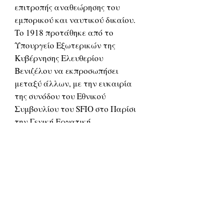
επιτροπής αναθεώρησης του
εμπορικού και ναυτικού δικαίου.
Το 1918 προτάθηκε από το
Υπουργείο Εξωτερικών της
Κυβέρνησης Ελευθερίου
Βενιζέλου να εκπροσωπήσει
μεταξύ άλλων, με την ευκαιρία
της συνόδου του Εθνικού
Συμβουλίου του SFIO στο Παρίσι
την Γενική Εργατική
Συνομοσπονδία Πειραιώς και το
Εργατικό Κέντρο Πειραιώς, ως
πιο κατάλληλος να χειριστεί τα
θέματα που θα συζητούνταν και
λόγω του χαμηλού μορφωτικού
επιπέδου των Ελλήνων
εργατικών αντιπροσώπων έναντι