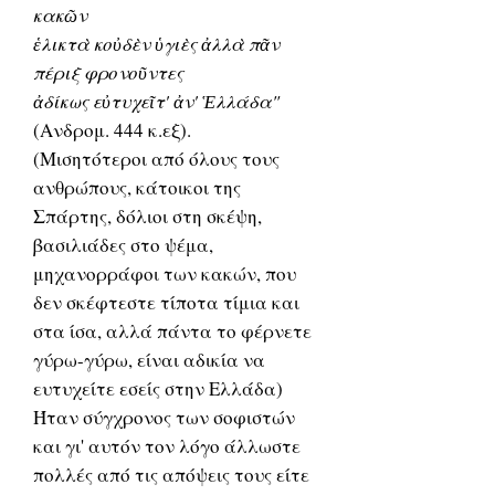
κακῶν
ἑλικτὰ κοὐδὲν ὑγιὲς ἀλλὰ πᾶν
πέριξ φρονοῦντες
ἀδίκως εὐτυχεῖτ' ἀν' Ἑλλάδα"
(Ανδρομ. 444 κ.εξ).
(Μισητότεροι από όλους τους
ανθρώπους, κάτοικοι της
Σπάρτης, δόλιοι στη σκέψη,
βασιλιάδες στο ψέμα,
μηχανορράφοι των κακών, που
δεν σκέφτεστε τίποτα τίμια και
στα ίσα, αλλά πάντα το φέρνετε
γύρω-γύρω, είναι αδικία να
ευτυχείτε εσείς στην Ελλάδα)
Ήταν σύγχρονος των σοφιστών
και γι' αυτόν τον λόγο άλλωστε
πολλές από τις απόψεις τους είτε