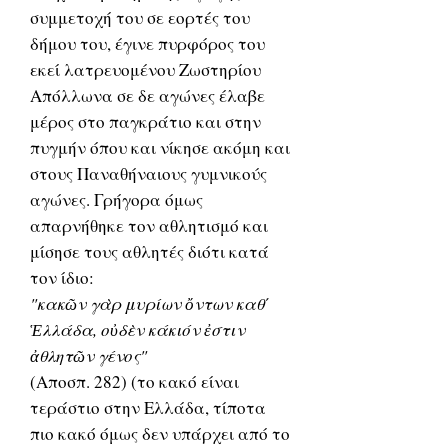
συμμετοχή του σε εορτές του
δήμου του, έγινε πυρφόρος του
εκεί λατρευομένου Ζωστηρίου
Απόλλωνα σε δε αγώνες έλαβε
μέρος στο παγκράτιο και στην
πυγμήν όπου και νίκησε ακόμη και
στους Παναθήναιους γυμνικούς
αγώνες. Γρήγορα όμως
απαρνήθηκε τον αθλητισμό και
μίσησε τους αθλητές διότι κατά
τον ίδιο:
"κακῶν γὰρ μυρίων ὄντων καθ΄
Ἑλλάδα, οὐδὲν κάκιόν ἐστιν
ἀθλητῶν γένος"
(Αποσπ. 282) (το κακό είναι
τεράστιο στην Ελλάδα, τίποτα
πιο κακό όμως δεν υπάρχει από το