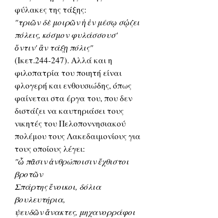
φύλακες της τάξης:
"τριῶν δὲ μοιρῶν ἡ ἐν μέσῳ σῴζει
πόλεις, κόσμον φυλάσσουσ'
ὅντιν' ἂν τάξῃ πόλις"
(Ικετ.244-247). Αλλά και η
φιλοπατρία του ποιητή είναι
φλογερή και ενθουσιώδης, όπως
φαίνεται στα έργα του, που δεν
διστάζει να καυτηριάσει τους
νικητές του Πελοποννησιακού
πολέμου τους Λακεδαιμονίους για
τους οποίους λέγει:
"ὦ πᾶσιν ἀνθρώποισιν ἔχθιστοι
βροτῶν
Σπάρτης ἔνοικοι, δόλια
βουλευτήρια,
ψευδῶν ἄνακτες, μηχανορράφοι