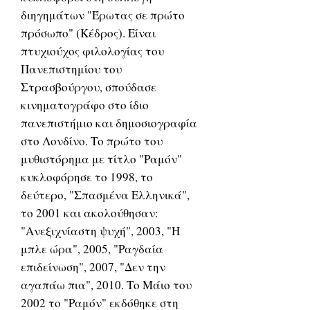
διηγημάτων "Έρωτας σε πρώτο
πρόσωπο" (Κέδρος). Είναι
πτυχιούχος φιλολογίας του
Πανεπιστημίου του
Στρασβούργου, σπούδασε
κινηματογράφο στο ίδιο
πανεπιστήμιο και δημοσιογραφία
στο Λονδίνο. Το πρώτο του
μυθιστόρημα με τίτλο "Ραμόν"
κυκλοφόρησε το 1998, το
δεύτερο, "Σπασμένα Ελληνικά",
το 2001 και ακολούθησαν:
"Ανεξιχνίαστη ψυχή", 2003, "Η
μπλε ώρα", 2005, "Ραγδαία
επιδείνωση", 2007, "Δεν την
αγαπάω πια", 2010. Το Μάιο του
2002 το "Ραμόν" εκδόθηκε στη