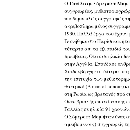
Γουίλιαμ Σόμερσετ Μομ
O
συγγραφέας, μυθιστοριογράφ
πιο δημοφιλείς συγγραφείς τη
ακριβοπληρωμένος συγγραφέα
1930. Πολλά έργα του έχουν
Γεννήθηκε στο Παρίσι και ήτ
τέταρτο απ' τα έξι παιδιά το
πρεσβείας. Όταν σε ηλικία δέ
στην Αγγλία. Σπούδασε ανθρω
Χαϊδελβέργη και ύστερα ιατρ
την επιτυχία των μυθιστορημ
θεατρικό (A man of honour) κ
στη Ρωσία ως βρετανός πράκ
Οκτωβριανής επανάστασης ως
Γαλλίας σε ηλικία 91 χρονών.
Ο Σόμερσετ Μομ ήταν ένας α
αμειβόμενους) συγγραφείς τη