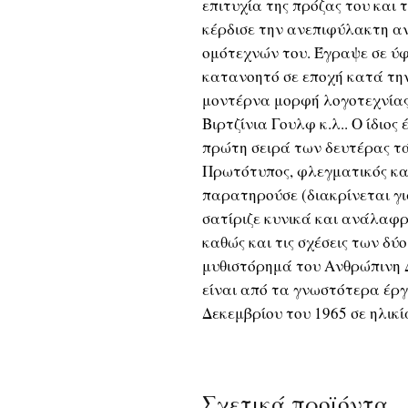
επιτυχία της πρόζας του και 
κέρδισε την ανεπιφύλακτη α
ομότεχνών του. Έγραψε σε ύ
κατανοητό σε εποχή κατά την
μοντέρνα μορφή λογοτεχνίας 
Βιρτζίνια Γουλφ κ.λ.. Ο ίδιος
πρώτη σειρά των δευτέρας τ
Πρωτότυπος, φλεγματικός και
παρατηρούσε (διακρίνεται γι
σατίριζε κυνικά και ανάλαφρ
καθώς και τις σχέσεις των δ
μυθιστόρημά του Ανθρώπινη 
είναι από τα γνωστότερα έργ
Δεκεμβρίου του 1965 σε ηλικί
Σχετικά προϊόντα