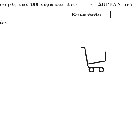
ορές των 200 ευρώ και άνω        •   
Επικοινωνία
ίες