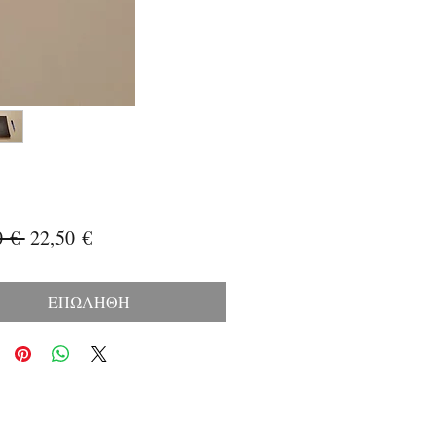
Κανονική
Τιμή
0 € 
22,50 €
τιμή
Έκπτωσης
ΕΠΩΛΗΘΗ