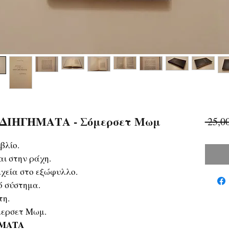
ΔΙΗΓΗΜΑΤΑ - Σόμερσετ Μωμ
 25,0
βλίο.
ι στην ράχη.
χεία στο εξώφυλλο.
ό σύστημα.
τη.
μερσετ Μωμ.
ΗΜΑΤΑ