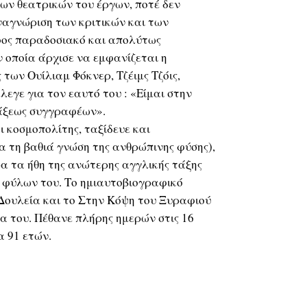
των θεατρικών του έργων, ποτέ δεν
ναγνώριση των κριτικών και των
φος παραδοσιακό και απολύτως
 οποία άρχισε να εμφανίζεται η
των Ουίλιαμ Φόκνερ, Τζέιμς Τζόις,
 έλεγε για τον εαυτό του : «Είμαι στην
άξεως συγγραφέων».
 κοσμοπολίτης, ταξίδευε και
α τη βαθιά γνώση της ανθρώπινης φύσης),
α τα ήθη της ανώτερης αγγλικής τάξης
ύο φύλων του. Το ημιαυτοβιογραφικό
Δουλεία και το Στην Κόψη του Ξυραφιού
α του. Πέθανε πλήρης ημερών στις 16
α 91 ετών.