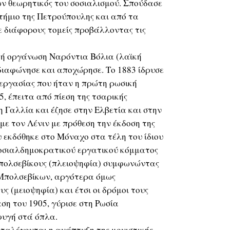
ν θεωρητικός του σοσιαλισμού. Σπούδασε
τήμιο της Πετρούπουλης και από τα
ε διάφορους τομείς προβάλλοντας τις
ή οργάνωση Ναρόντια Βόλια (λαϊκή
 διαφώνησε και αποχώρησε. Το 1883 ίδρυσε
εργασίας που ήταν η πρώτη ρωσική
, έπειτα από πίεση της τσαρικής
 Γαλλία και έζησε στην Ελβετία και στην
με τον Λένιν με πρόθεση την έκδοση της
υ εκδόθηκε στο Μόναχο στα τέλη του ίδιου
Σοσιαλδημοκρατικού εργατικού κόμματος
πολσεβίκους (πλειοψηφία) συμφωνώντας
 Μπολσεβίκων, αργότερα όμως
 (μειοψηφία) και έτσι οι δρόμοι τους
η του 1905, γύρισε στη Ρωσία
φυγή στά όπλα.
ταλέγονται η ανάπτυξη της μονιστικής