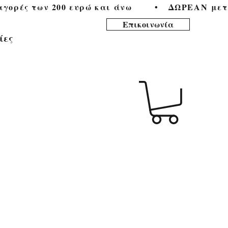
ορές των 200 ευρώ και άνω        •   
Επικοινωνία
ίες