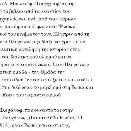
μο Ν. Μπελτώφ. Ο συγγραφέας της
 το βιβλίο από τα εναντίον του
ιχαηλόφσκι, ενός από τους κύριους
, που δημοσιεύτηκαν στο "Ρωσικό
ικό του κινήματός τους. Ήδη πριν από τη
ν ο Πλεχάνωφ σχεδίαζε να γράψει μια
υλιστική αντίληψη της ιστορίας στην
 του διαλεκτικού υλισμού και θα
θεωρία των ναρόντνικων. Στον Πλεχάνωφ
στική ομάδα - την Ομάδα της
ου ο ίδιος ίδρυσε στο εξωτερικό - ανήκει
ι που διέδωσαν το μαρξισμό στη Ρωσία και
 θέσεις του ναροντνικισμού.
 Πλεχάνοφ
, που συναντάται στην
ς Πλεχάνωφ, (Γκουταλόβα Ρωσίας, 11
1918), ήταν Ρώσος επαναστάτης,