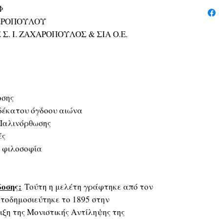
Φ
ΧΩΡΟΠΟΥΛΟΥ
 Σ. Ι. ΖΑΧΑΡΟΠΟΥΛΟΣ & ΣΙΑ Ο.Ε.
οσης
 δέκατου όγδοου αιώνα
ς Παλινόρθωσης
ές
ή φιλοσοφία
δοσης:
Τούτη η μελέτη γράφτηκε από τον
τοδημοσιεύτηκε το 1895 στην
ιξη της Μονιστικής Αντίληψης της