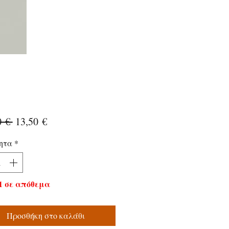
Κανονική
Τιμή
0 € 
13,50 €
τιμή
Έκπτωσης
ητα
*
1 σε απόθεμα
Προσθήκη στο καλάθι