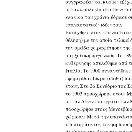
συγγραφέας και κυρίως εξέχω
μεταλλειολογία στο Πανεπισ
νεανικά του χρόνια έδρασε σ
επαναστατικές ιδέες του.
Εντάχθηκε στην επαναστατικ
θέληση) με την οποία τελικά
την ομάδα χειραφέτησης της 
μαρξιστική οργάνωση. Το 1895
κυβέρνησης απελάθηκε από τη
Ιταλία. Το 1900 συναντήθηκε 
εφημερίδας Ίσκρα (σπίθα) πο
έτους. Στο 2ο Συνέδριο του 
το 1903 προσχώρησε στους Μ
με τον Λένιν που ηγείτο των
προσχώρησε στους Μενσεβίκους
χώρισαν. Μετά την επανάστασ
υποστηρίζοντας την μη προσ
Ανάμεσα στα έργα του συγκα