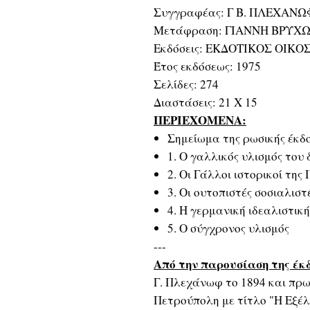
Συγγραφέας: Γ Β. ΠΛΕΧΑΝΩ
Μετάφραση: ΓΙΑΝΝΗ ΒΡΥ
Εκδόσεις: ΕΚΔΟΤΙΚΟΣ ΟΙΚΟΣ
Έτος εκδόσεως: 1975
Σελίδες: 274
Διαστάσεις: 21 Χ 15
ΠΕΡΙΕΧΟΜΕΝΑ:
Σημείωμα της ρωσικής έκδ
1. Ο γαλλικός υλισμός του
2. Οι Γάλλοι ιστορικοί τη
3. Οι ουτοπιστές σοσιαλιστ
4. Η γερμανική ιδεαλιστικ
5. Ο σύγχρονος υλισμός
---
Από την παρουσίαση της έκ
Γ. Πλεχάνωφ το 1894 και πρω
Πετρούπολη με τίτλο "Η Εξέλ