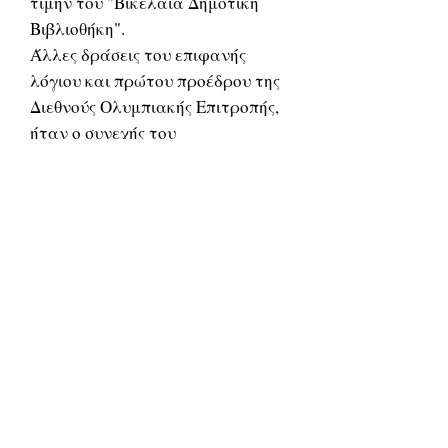
τιμήν του "Βικελαία Δημοτική
Βιβλιοθήκη".
Άλλες δράσεις του επιφανής
λόγιου και πρώτου προέδρου της
Διεθνούς Ολυμπιακής Επιτροπής,
ήταν ο συνεχής του
δημοσιογραφικός αγώνας, στις
στήλες της εφημερίδας "
Μαγχεστριανός Φύλαξ" για τις
απροκάλυπτες κλοπές, των
Βρετανών και τις αρπαγές από
αυτούς, των αρχαιολογικών
θησαυρών της Κύπρου και την
μεταφορά τους στο Λονδίνο
(1899). Ακόμη στους "Times " του
Λονδίνου, ο Βικέλας χαρακτήριζε
ως επαίσχυντον πράξιν την
λεηλασία των κυπριακών