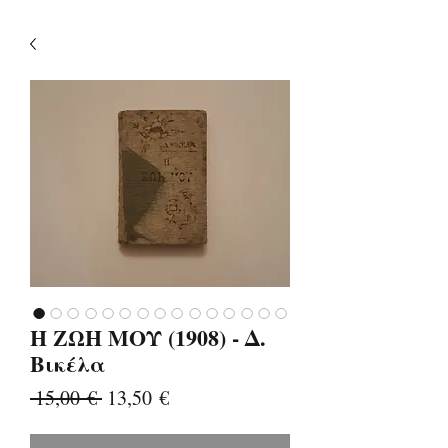
Η ΖΩΗ ΜΟΥ (1908) - Δ.
Βικέλα
Κανονική
Τιμή
 15,00 € 
13,50 €
τιμή
Έκπτωσης