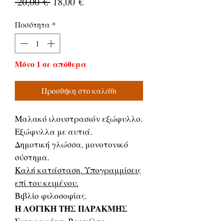
Κανονική
Τιμή
 20,00 € 
18,00 €
τιμή
Έκπτωσης
Ποσότητα
*
Μόνο 1 σε απόθεμα
Προσθήκη στο καλάθι
Μαλακό ιλουστρασιόν εξώφυλλο.
Εξώφυλλα με αυτιά.
Δημοτική γλώσσα, μονοτονικό
σύστημα.
Καλή κατάσταση. Υπογραμμίσεις
επί του κειμένου.
Βιβλίο φιλοσοφίας.
Η ΛΟΓΙΚΗ ΤΗΣ ΠΑΡΑΚΜΗΣ