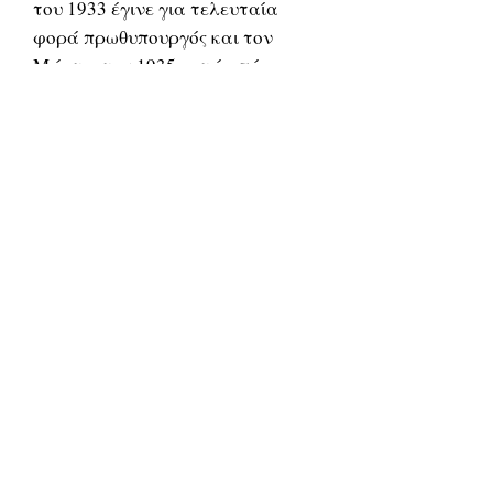
του 1933 έγινε για τελευταία
φορά πρωθυπουργός και τον
Μάρτιο του 1935 μετά από
απόπειρα πραξικοπήματος
κατέφυγε στο Παρίσι, όπου και
απεβίωσε. Θάφτηκε σε ύψωμα
στην αρχή του Ακρωτηρίου της
Κρήτης, κοντά στο μέρος όπου
γεννήθηκε. Οι Τάφοι των
Βενιζέλων είναι σήμερα ένα από
τα αξιοθέατα των Χανίων.
Σχετικά
προϊόντα