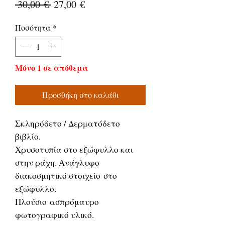
Κανονική
Τιμή
 30,00 € 
27,00 €
τιμή
Έκπτωσης
Ποσότητα
*
Μόνο 1 σε απόθεμα
Προσθήκη στο καλάθι
Σκληρόδετο / Δερματόδετο
βιβλίο.
Χρυσοτυπία στο εξώφυλλο και
στην ράχη. Ανάγλυφο
διακοσμητικό στοιχείο στο
εξώφυλλο.
Πλούσιο ασπρόμαυρο
φωτογραφικό υλικό.