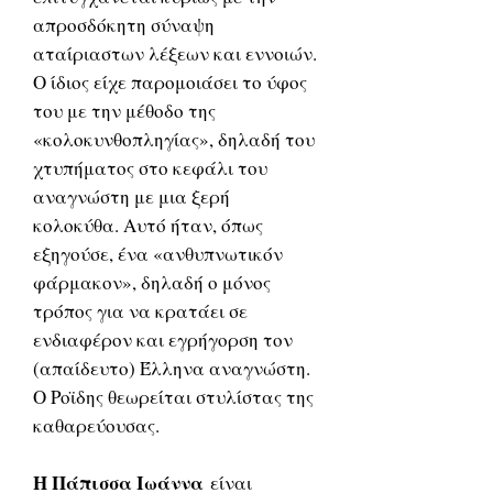
απροσδόκητη σύναψη
αταίριαστων λέξεων και εννοιών.
Ο ίδιος είχε παρομοιάσει το ύφος
του με την μέθοδο της
«κολοκυνθοπληγίας», δηλαδή του
χτυπήματος στο κεφάλι του
αναγνώστη με μια ξερή
κολοκύθα. Αυτό ήταν, όπως
εξηγούσε, ένα «ανθυπνωτικόν
φάρμακον», δηλαδή ο μόνος
τρόπος για να κρατάει σε
ενδιαφέρον και εγρήγορση τον
(απαίδευτο) Έλληνα αναγνώστη.
Ο Ροϊδης θεωρείται στυλίστας της
καθαρεύουσας.
H Πάπισσα Ιωάννα
είναι