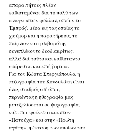
απαραιτήτους πλέον
καθισταμένας δια το πολύ των
αναγνωστών φύλλον, οποίον το
'Εμπρός', μέσα εις τας οποίας το
χιούμορ και η παρατήρησις, το
παίγνιον και η σοβαρότης
συνεπλέκοντο δυσδιακρίτως,
αλλά διά τούτο και καθίσταντο
ευάρεστοι και επιζήτητοι».
Για τον Κώστα Στεργιόπουλο, η
πεζογραφία του Κονδυλάκη είναι
ένας σταθμός απ' όπου,
περνώντας η ηθογραφία μας
μετεξελίσσεται σε ψυχογραφία,
κάτι που φαίνεται και στον
«Πατούχα» και στην «Πρώτη
αγάπη», η έκταση των οποίων του