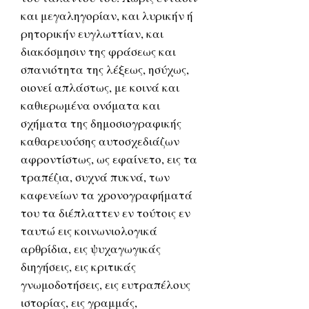
και μεγαληγορίαν, και λυρικήν ή
ρητορικήν ευγλωττίαν, και
διακόσμησιν της φράσεως και
σπανιότητα της λέξεως, ησύχως,
οιονεί απλάστως, με κοινά και
καθιερωμένα ονόματα και
σχήματα της δημοσιογραφικής
καθαρευούσης αυτοσχεδιάζων
αφροντίστως, ως εφαίνετο, εις τα
τραπέζια, συχνά πυκνά, των
καφενείων τα χρονογραφήματά
του τα διέπλαττεν εν τούτοις εν
ταυτώ εις κοινωνιολογικά
αρθρίδια, εις ψυχαγωγικάς
διηγήσεις, εις κριτικάς
γνωμοδοτήσεις, εις ευτραπέλους
ιστορίας, εις γραμμάς,