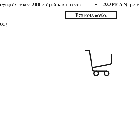
ορές των 200 ευρώ και άνω        •   
Επικοινωνία
ίες