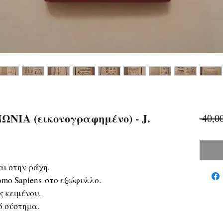
ΙΑ (εικονογραφημένο) - J.
 40,0
ι στην ράχη.
o Sapiens στο εξώφυλλο.
 κειμένου.
ό σύστημα.