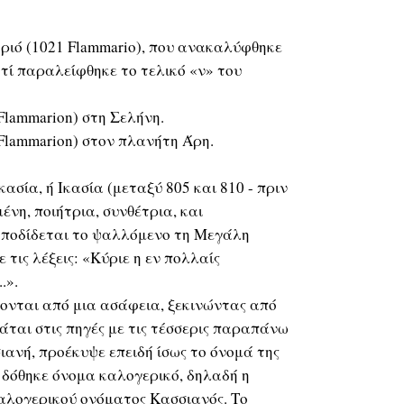
ριό (1021 Flammario), που ανακαλύφθηκε
ατί παραλείφθηκε το τελικό «ν» του
lammarion) στη Σελήνη.
lammarion) στον πλανήτη Άρη.
ικασία, ή Ικασία (μεταξύ 805 και 810 - πριν
ένη, ποιήτρια, συνθέτρια, και
αποδίδεται το ψαλλόμενο τη Μεγάλη
 τις λέξεις: «Κύριε η εν πoλλαίς
.».
τονται από μια ασάφεια, ξεκινώντας από
άται στις πηγές με τις τέσσερις παραπάνω
ανή, προέκυψε επειδή ίσως το όνομά της
ς δόθηκε όνομα καλογερικό, δηλαδή η
αλογερικού ονόματος Κασσιανός. Το