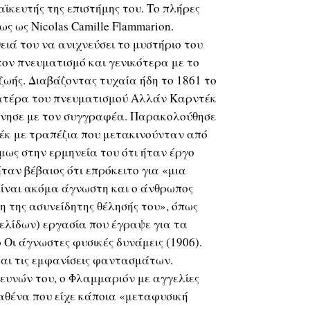
ϊκευτής της επιστήμης του. Το πλήρες
ς ως Nicolas Camille Flammarion.
ιά του να ανιχνεύσει το μυστήριο του
τον πνευματισμό και γενικότερα με το
ωής. Διαβάζοντας τυχαία ήδη το 1861 το
πατέρα του πνευματισμού Αλλάν Καρντέκ
ώνησε με τον συγγραφέα. Παρακολούθησε
κ με τραπέζια που μετακινούνταν από
μως στην ερμηνεία του ότι ήταν έργο
ταν βέβαιος ότι επρόκειτο για «μια
είναι ακόμα άγνωστη και ο άνθρωπος
η της ασυνείδητης θέλησής του», όπως
ελίδων) εργασία που έγραψε για τα
 Οι άγνωστες φυσικές δυνάμεις (1906).
και τις εμφανίσεις φαντασμάτων.
ευνών του, ο Φλαμμαριόν με αγγελίες
καθένα που είχε κάποια «μεταφυσική