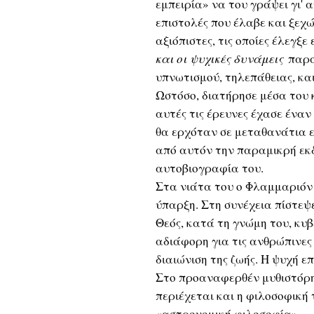
εμπειρία» να του γράψει γι' 
επιστολές που έλαβε και ξεχώ
αξιόπιστες, τις οποίες έλεγξε
και οι ψυχικές δυνάμεις
παραθ
υπνωτισμού, τηλεπάθειας, κ
Ωστόσο, διατήρησε μέσα του 
αυτές τις έρευνες έχασε έναν
θα ερχόταν σε μεταθανάτια ε
από αυτόν την παραμικρή εκ
αυτοβιογραφία του.
Στα νιάτα του ο Φλαμμαριόν
ύπαρξη. Στη συνέχεια πίστεψ
Θεός, κατά τη γνώμη του, κυ
αδιάφορη για τις ανθρώπινες 
διαιώνιση της ζωής. Η ψυχή ε
Στο προαναφερθέν μυθιστόρη
περιέχεται και η φιλοσοφική 
«αστρονομική φιλοσοφία».