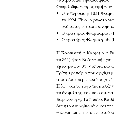
Ονομάσθηκαν προς τιμή του:
Ο αστεροειδής 1021 Φλαμα
το 1924. Είναι άγνωστο γι
ονόματος του αστρονόμου.
Ο κρατήρας Φλαμμαριόν (F
Ο κρατήρας Φλαμμαριόν (F
Κασσιανή
Η
, ή Κασ(σ)ία, ή Ε
το 865) ήταν Βυζαντινή ηγουμ
υμνογράφος στην οποία και 
Τρίτη τροπάριο που αρχίζει με
αμαρτίαις περιπεσούσα γυνή..
Η ζωή και το έργο της καλύπ
το όνομά της, το οποίο απαντ
παραλλαγές. Το πρώτο, Κασσι
δεν ήταν συνηθισμένο και τη
θηλυκή μορφή του γνωστού κ