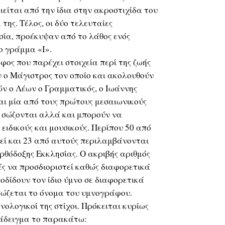
ιείται από την ίδια στην ακροστιχίδα του
ης. Τέλος, οι δύο τελευταίες
σία, προέκυψαν από το λάθος ενός
ο γράμμα «Ι».
ος που παρέχει στοιχεία περί της ζωής
ν ο Μάγιστρος τον οποίο και ακολουθούν
ών ο Λέων ο Γραμματικός, ο Ιωάννης
αι μία από τους πρώτους μεσαιωνικούς
ν σώζονται αλλά και μπορούν να
ειδικούς και μουσικούς. Περίπου 50 από
θεί και 23 από αυτούς περιλαμβάνονται
Ορθόδοξης Εκκλησίας. Ο ακριβής αριθμός
ρές να προσδιοριστεί καθώς διαφορετικά
δίδουν τον ίδιο ύμνο σε διαφορετικά
σώζεται το όνομα του υμνογράφου.
νολογικοί της στίχοι. Πρόκειται κυρίως
ράδειγμα το παρακάτω: