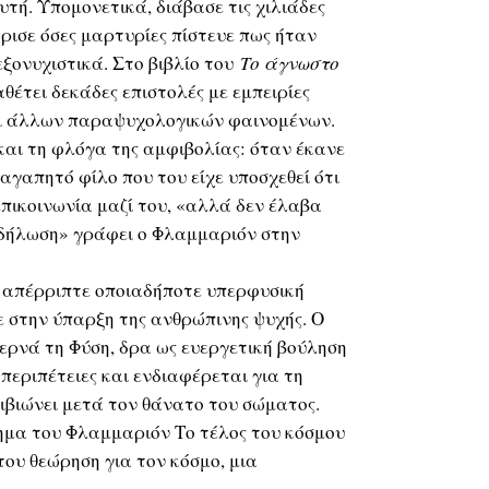
αυτή. Υπομονετικά, διάβασε τις χιλιάδες
ρισε όσες μαρτυρίες πίστευε πως ήταν
 εξονυχιστικά. Στο βιβλίο του
Το άγνωστο
έτει δεκάδες επιστολές με εμπειρίες
αι άλλων παραψυχολογικών φαινομένων.
και τη φλόγα της αμφιβολίας: όταν έκανε
 αγαπητό φίλο που του είχε υποσχεθεί ότι
πικοινωνία μαζί του, «αλλά δεν έλαβα
δήλωση» γράφει ο Φλαμμαριόν στην
 απέρριπτε οποιαδήποτε υπερφυσική
ε στην ύπαρξη της ανθρώπινης ψυχής. Ο
βερνά τη Φύση, δρα ως ευεργετική βούληση
περιπέτειες και ενδιαφέρεται για τη
πιβιώνει μετά τον θάνατο του σώματος.
μα του Φλαμμαριόν Το τέλος του κόσμου
του θεώρηση για τον κόσμο, μια