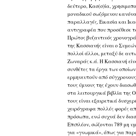
δεύτερο, Κασ(σ)ία, χρησιμοπο
μοναδικού σωζόμενου κανόνα τ
παραλλαγές, Εικασία και Ικα
αντιγραφέα που προσέθεσε τ
Πρώτος βυζαντινός χρονογράφ
της Κασσιανής είναι ο Συμεώ
πολλοί άλλοι, μεταξύ δε αυτ
Ζωναράς κ.ά. Η Κασσιανή είν
συνθέτες τα έργα των οποίω
ερμηνευτούν από σύγχρονους 
τους ύμνους της έχουν διασω
στα λειτουργικά βιβλία της 
τους είναι εξαιρετικά δυσχε
χειρόγραφα πολλές φορές απο
πρόσωπα, ενώ συχνά δεν δια
Επιπλέον, σώζονται 789 μη υμ
για «γνωμικά», όπως για πα