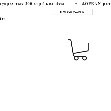
ορές των 200 ευρώ και άνω        •   
Επικοινωνία
ίες