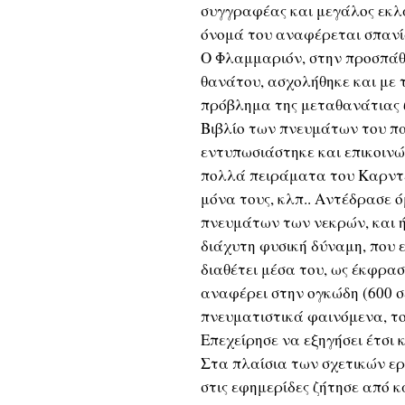
συγγραφέας και μεγάλος εκλα
όνομά του αναφέρεται σπανίω
Ο Φλαμμαριόν, στην προσπάθε
θανάτου, ασχολήθηκε και με 
πρόβλημα της μεταθανάτιας ζ
Βιβλίο των πνευμάτων του 
εντυπωσιάστηκε και επικοιν
πολλά πειράματα του Καρντέ
μόνα τους, κλπ.. Αντέδρασε ό
πνευμάτων των νεκρών, και ή
διάχυτη φυσική δύναμη, που 
διαθέτει μέσα του, ως έκφρασ
αναφέρει στην ογκώδη (600 σ
πνευματιστικά φαινόμενα, το
Επεχείρησε να εξηγήσει έτσι 
Στα πλαίσια των σχετικών ερ
στις εφημερίδες ζήτησε από 