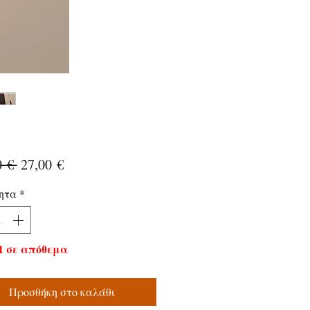
Κανονική
Τιμή
0 € 
27,00 €
τιμή
Έκπτωσης
ητα
*
1 σε απόθεμα
Προσθήκη στο καλάθι