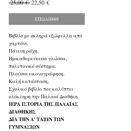
Κανονική
Τιμή
 25,00 € 
22,50 €
τιμή
Έκπτωσης
ΕΠΩΛΗΘΗ
Βιβλίο με σκληρά εξώφυλλα από
χαρτόνι.
Πάνινη ράχη.
Ημικαθαρεύουσα γλώσσα,
πολυτονικό σύστημα.
Πλούσια εικονογράφηση.
Καλή κατάσταση.
Σχολικό βιβλίο που καλύπτει
ολόκληρη την Παλαιά Διαθήκη.
ΙΕΡΑ ΙΣΤΟΡΙΑ ΤΗΣ ΠΑΛΑΙΑΣ
ΔΙΑΘΗΚΗΣ
ΔΙΑ ΤΗΝ Α' ΤΑΞΙΝ ΤΩΝ
ΓΥΜΝΑΣΙΩΝ