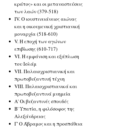
κράτος» και οι μεταναστεύσεις
των λαών (379-518)
IV. Ο ιουστινειάνειος αιώνας
και η οικουμενική χριστιανική
μοναρχία (518-610)
V. Η εποχή των αγώνων
επιβίωσης (610-717)
VI. Η εμφάνιση και εξάπλωση
του Ισλάμ
VII. Παλαιοχριστιανική και
πρωτοβυζαντινή τέχνη
VIII. Παλαιοχριστιανικά και
πρωτοβυζαντινά μνημεία
Α' Οι βυζαντινές σπουδές
Β' Υπατία, η φιλόσοφος της
Αλεξάνδρειας
Γ' Ο Άβραμος και η προσπάθεια