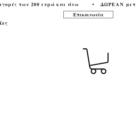
ορές των 200 ευρώ και άνω        •   
Επικοινωνία
ίες