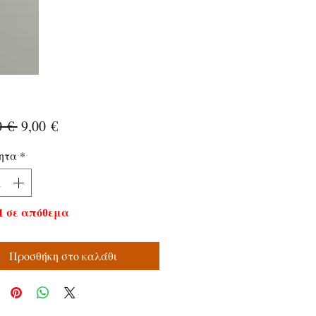
Κανονική
Τιμή
0 € 
9,00 €
τιμή
Έκπτωσης
ητα
*
1 σε απόθεμα
Προσθήκη στο καλάθι