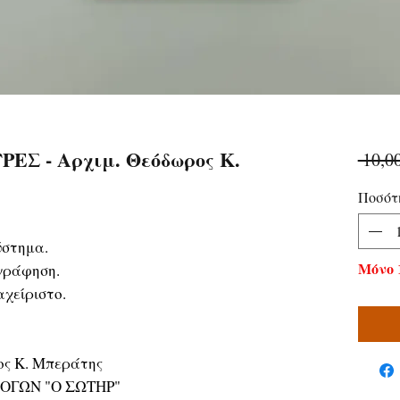
Σ - Αρχιμ. Θεόδωρος Κ.
 10,0
Ποσότ
ύστημα.
Μόνο 
γράφηση.
χείριστο.
ος Κ. Μπεράτης
ΛΟΓΩΝ "Ο ΣΩΤΗΡ"