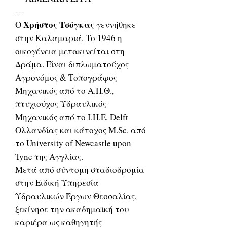
---
Χρήστος Τσόγκας
Ο
γεννήθηκε
στην Καλαμαριά. Το 1946 η
οικογένεια μετακινείται στη
Δράμα. Είναι διπλωματούχος
Αγρονόμος & Τοπογράφος
Μηχανικός από το Α.Π.Θ.,
πτυχιούχος Υδραυλικός
Μηχανικός από το Ι.Η.Ε. Delft
Ολλανδίας και κάτοχος Μ.Sc. από
το University of Newcastle upon
Tyne της Αγγλίας.
Μετά από σύντομη σταδιοδρομία
στην Ειδική Υπηρεσία
Υδραυλικών Έργων Θεσσαλίας,
ξεκίνησε την ακαδημαϊκή του
καριέρα ως καθηγητής