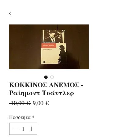
ΚΟΚΚΙΝΟΣ ΑΝΕΜΟΣ -
Ραίημοντ Τσάντλερ
Κανονική
Τιμή
 10,00 € 
9,00 €
τιμή
Έκπτωσης
Ποσότητα
*