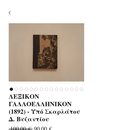
ΛΕΞΙΚΟΝ
ΓΑΛΛΟΕΛΛΗΝΙΚΟΝ
(1892) - Υπό Σκαρλάτου
Δ. Βυζαντίου
Κανονική
Τιμή
 100,00 € 
90,00 €