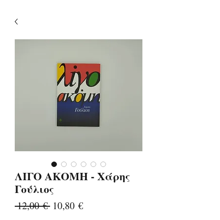
ΛΙΓΟ ΑΚΟΜΗ - Χάρης
Γούλιος
Κανονική
Τιμή
 12,00 € 
10,80 €
τιμή
Έκπτωσης