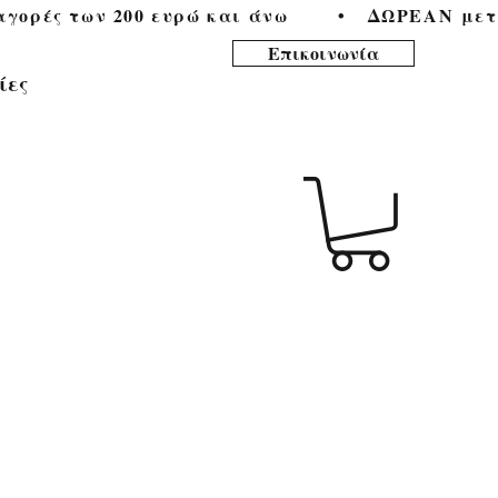
ορές των 200 ευρώ και άνω        •   
Επικοινωνία
ίες