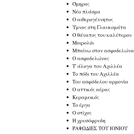
Όμηρος
Νέο πλάσμα
Ο αιθερογέννητος
Ύμνος στη Γλαυκομάτα
Ο θάνατος του καλύτερου
Μοιρολόι
Μπαίνω στον ασφοδελώνα
Ο ασφοδελώνας
Τ' άλογα του Αχιλλέα
Το πόδι του Αχιλλέα
Του ασφόδελου αρμονία
Ο αττικός αέρας
Κεραμεικός
Το έργο
Ο στίχος
Η χρυσόφρυδη
ΡΑΨΩΔΙΕΣ ΤΟΥ ΙΟΝΙΟΥ