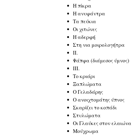
Η πίκρα
Η ανυφάντρα
Τα πεύκια
Οι χιτώνες
Η αδερφή
Στη νια μοιρολογήτρα
II.
Ψάπφα (διάμεσος ύμνος)
III.
Το κριάρι
Ξαπλώματα
Ο Γελαδάρης
Ο ανοιχτομάτης ύπνος
Σκαρίζει το κοπάδι
Στυλώματα
Οι Γλαύκες στον ελαιώνα
Μούχρωμα