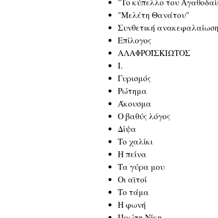
"Το κύπελλο του Αγαθοδαί
"Μελέτη Θανάτου"
Συνθετική ανακεφαλαίωσ
Επίλογος
ΑΛΑΦΡΟΪΣΚΙΩΤΟΣ
Ι.
Γυρισμός
Ρώτημα
Άκουσμα
Ο βαθύς λόγος
Δίψα
Το χαλίκι
Η πείνα
Τα γύρα μου
Οι αϊτοί
Το τάμα
Η φωνή
Πρώτη Νίκη