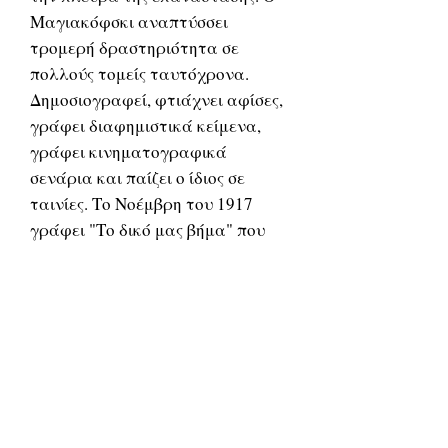
Μαγιακόφσκι αναπτύσσει
τρομερή δραστηριότητα σε
πολλούς τομείς ταυτόχρονα.
Δημοσιογραφεί, φτιάχνει αφίσες,
γράφει διαφημιστικά κείμενα,
γράφει κινηματογραφικά
σενάρια και παίζει ο ίδιος σε
ταινίες. Το Νοέμβρη του 1917
γράφει "Tο δικό μας βήμα" που
αποτελεί το πρώτο του
μεταεπαναστατικό ποίημα. Το
Μάρτη το 1918 βγαίνει το πρώτο
και μοναδικό φύλλο της
Εφημερίδας των Φουτουριστών,
στο οποίο ο Μαγιακόφσκι
δημοσιεύει δυο ποιήματα
"Επανάσταση" (ποιητικό χρονικό)