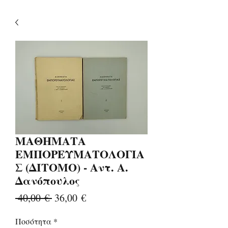
ΜΑΘΗΜΑΤΑ
ΕΜΠΟΡΕΥΜΑΤΟΛΟΓΙΑ
Σ (ΔΙΤΟΜΟ) - Αντ. Α.
Δανόπουλος
Κανονική
Τιμή
 40,00 € 
36,00 €
τιμή
Έκπτωσης
Ποσότητα
*