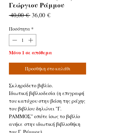
Γεώργιου Ράμμου
Κανονική
Τιμή
 40,00 € 
36,00 €
τιμή
Έκπτωσης
Ποσότητα
*
Μόνο 1 σε απόθεμα
Προσθήκη στο καλάθι
Σκληρόδετο βιβλίο.
Ιδιωτική βιβλιοδεσία (η επιγραφή
του κατόχου στην βάση της ράχης
του βιβλίου δηλώνει "Γ.
ΡΑΜΜΟΣ" οπότε ίσως το βιβλίο
ανήκε στην ιδιωτική βιβλιοθήκη
του Γ. Ράμμου).