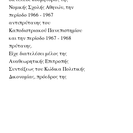
Νομικής Σχολής Αθηνών, την
περίοδο 1966 - 1967
αντιπρύτανης του
Καποδιστριακού Πανεπιστημίου
και την περίοδο 1967 - 1968
πρύτανης.
Είχε διατελέσει μέλος της
Αναθεωρητικής Επιτροπής
Συντάξεως του Κώδικα Πολιτικής
Δικονομίας, πρόεδρος της
Εταιρείας Ελλήνων
Δικονομολόγων καθώς και
υπουργός Παιδείας και
Θρησκευμάτων στην κυβέρνηση
Κωνσταντίνου Γεωργακόπουλου
του 1958). Επίσης έχει να επιδείξει
πλούσιο συγγραφικό έργο. Ο