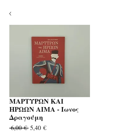
ΜΑΡΤΥΡΩΝ ΚΑΙ
ΗΡΩΩΝ ΑΙΜΑ - Ίωνος
Δραγούμη
Κανονική
Τιμή
 6,00 € 
5,40 €
τιμή
Έκπτωσης