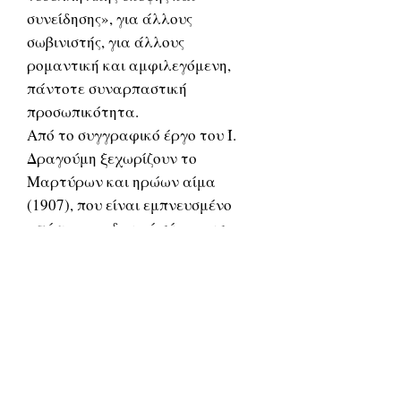
συνείδησης», για άλλους
σωβινιστής, για άλλους
ρομαντική και αμφιλεγόμενη,
πάντοτε συναρπαστική
προσωπικότητα.
Από το συγγραφικό έργο του Ί.
Δραγούμη ξεχωρίζουν το
Μαρτύρων και ηρώων αίμα
(1907), που είναι εμπνευσμένο
από τη μακεδονική σύγκρουση,
όπου εκφράζεται η πολιτική
ιδεολογία του και είναι
ουσιαστικά αφιερωμένο στο
γαμπρό του Παύλο Μελά, καθώς
και τα Σαμοθράκη (1909) και
Όσοι ζωντανοί (1912). Δημοσίευσε
πολλά άρθρα στο περιοδικό