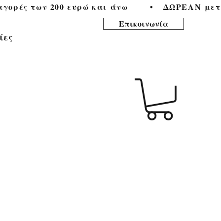
ορές των 200 ευρώ και άνω        •   
Επικοινωνία
ίες