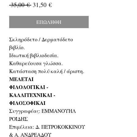
Κανονική
Τιμή
 35,00 € 
31,50 €
τιμή
Έκπτωσης
ΕΠΩΛΗΘΗ
Σκληρόδετο / Δερματόδετο
βιβλίο.
Ιδιωτική βιβλιοδεσία.
Καθαρεύουσα γλώσσα.
Κατάσταση πολύ καλή / άριστη.
ΜΕΛΕΤΑΙ
ΦΙΛΟΛΟΓΙΚΑΙ -
ΚΑΛΛΙΤΕΧΝΙΚΑΙ -
ΦΙΛΟΣΟΦΙΚΑΙ
Συγγραφέας: ΕΜΜΑΝΟΥΗΛ
ΡΟΪΔΗΣ
Επιμέλεια: Δ. ΠΕΤΡΟΚΟΚΚΙΝΟΥ
& Α. ΑΝΔΡΕΑΔΟΥ