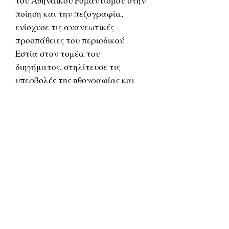
του Αθηναϊκού Ρομαντισμού στην
ποίηση και την πεζογραφία,
ενίσχυσε τις ανανεωτικές
προσπάθειες του περιοδικού
Εστία στον τομέα του
διηγήματος, στηλίτευσε τις
υπερβολές της ηθογραφίας και
κατέκρινε τον επαρχιωτισμό,
δηλαδή τη φοβία για ξένες
επιδράσεις στη λογοτεχνία.
Σχετικά
προϊόντα
ΔΟΚΙΜΙΑ
ΔΟΚΙΜΙΑ