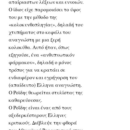
αταίριαστων λέξεων και εννοιών.
Ο ίδιος είχε παρομοιάσει το ύφος
του με την μέθοδο της
«κολοκυνθοπληγίας», δηλαδή του
χτυπήματος στο κεφάλι του
αναγνώστη με μια ξερή
κολοκύθα. Αυτό ήταν, όπως
εξηγούσε, ένα «ανθυπνωτικόν
φάρμακον», δηλαδή ο μόνος
τρόπος για να κρατάει σε
ενδιαφέρον και εγρήγορση τον
(απαίδευτο) Έλληνα αναγνώστη.
Ο Ροϊδης θεωρείται στυλίστας της
καθαρεύουσας.
Ο Ροΐδης είναι ένας από τους
οξυδερκέστερους Έλληνες
κριτικούς. Διέβλεψε την φθορά