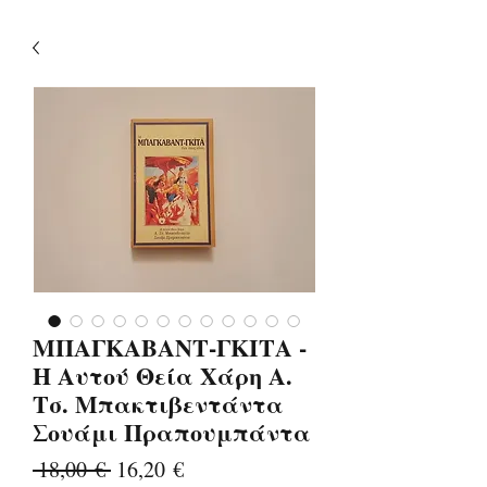
ΜΠΑΓΚΑΒΑΝΤ-ΓΚΙΤΑ -
Η Αυτού Θεία Χάρη Α.
Τσ. Μπακτιβεντάντα
Σουάμι Πραπουμπάντα
Κανονική
Τιμή
 18,00 € 
16,20 €