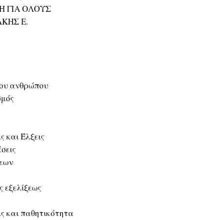
ΚΗ ΓΙΑ ΟΛΟΥΣ
ΑΚΗΣ Ε.
του ανθρώπου
σμός
ς και Έλξεις
σεις
μεων
ς εξελίξεως
ις και παθητικότητα