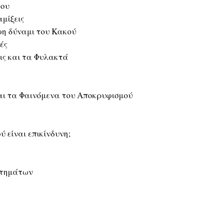
του
μίξεις
φη δύναμι του Κακού
ές
ις και τα Φυλακτά
αι τα Φαινόμενα του Αποκρυφισμού
 είναι επικίνδυνη;
στημάτων