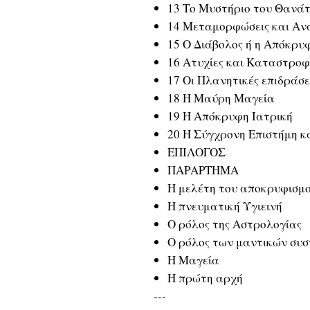
13 Το Μυστήριο του Θανά
14 Μεταμορφώσεις και Ανα
15 Ο Διάβολος ή η Απόκρυ
16 Ατυχίες και Καταστροφ
17 Οι Πλανητικές επιδράσε
18 Η Μαύρη Μαγεία
19 Η Απόκρυφη Ιατρική
20 Η Σύγχρονη Επιστήμη κ
ΕΠΙΛΟΓΟΣ
ΠΑΡΑΡΤΗΜΑ
Η μελέτη του αποκρυφισμού
Η πνευματική Υγιεινή
Ο ρόλος της Αστρολογίας
Ο ρόλος των μαντικών συ
Η Μαγεία
Η πρώτη αρχή
---