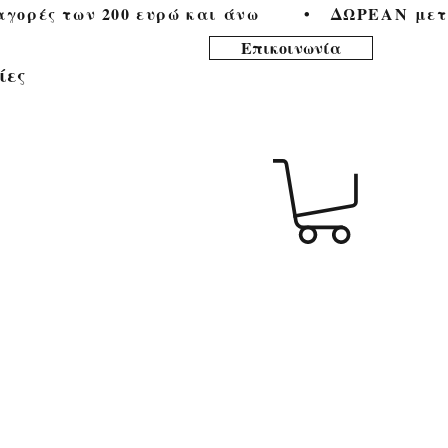
ορές των 200 ευρώ και άνω        •   
Επικοινωνία
ίες