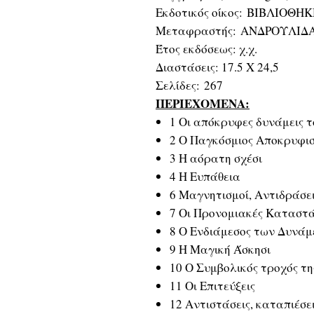
Εκδοτικός οίκος: ΒΙΒΛΙΟΘΗ
Μεταφραστής: ΑΝΔΡΟΥΛΙΔ
Έτος εκδόσεως: χ.χ.
Διαστάσεις: 17.5 Χ 24,5
Σελίδες: 267
ΠΕΡΙΕΧΟΜΕΝΑ:
1 Οι απόκρυφες δυνάμεις 
2 Ο Παγκόσμιος Αποκρυφι
3 Η αόρατη σχέσι
4 Η Ευπάθεια
6 Μαγνητισμοί, Αντιδράσει
7 Οι Προνομιακές Καταστά
8 Ο Ενδιάμεσος των Δυνά
9 Η Μαγική Άσκησι
10 Ο Συμβολικός τροχός τη
11 Οι Επιτεύξεις
12 Αντιστάσεις, καταπιέσε