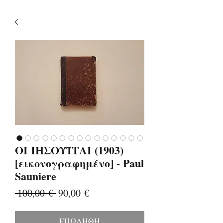
ΟΙ ΙΗΣΟΥΪΤΑΙ (1903)
[εικονογραφημένο] - Paul
Sauniere
Κανονική
Τιμή
 100,00 € 
90,00 €
τιμή
Έκπτωσης
ΕΠΩΛΗΘΗ