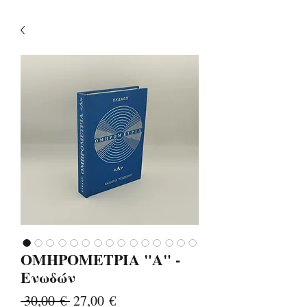
ΟΜΗΡΟΜΕΤΡΙΑ "Α" -
Ενωδών
Κανονική
Τιμή
 30,00 € 
27,00 €