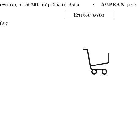
ορές των 200 ευρώ και άνω        •   
Επικοινωνία
ίες