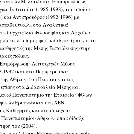
ιδευτικών Μελετών και Επιμορφώσεως
ικό Ινστιτούτο (1985-1998), του οποίου
) και Αντιπρόεδρος (1992-1996) με
εκπαιδευτικών, στα Αναλυτικά
ικά εγχειρίδια Φιλοσοφίας και Αρχαίων
ηγήσεις σε επιμορφωτικά σεμινάρια για το
 καθηγητές της Μέσης Εκπαίδευσης στην
ιακές πόλεις.
 Επιμόρφωσης Λειτουργών Μέσης
7-1992) και στα Περιφερειακά
ης Αθήνας, του Πειραιά και της
ε επίσης στα Διδασκαλεία Μέσης και
Λαϊκό Πανεπιστήμιο της Εταιρείας Φίλων
οφικών Ερευνών και στη ΧΕΝ.
ρος Καθηγητής και στη συνέχεια
Πανεπιστημίου Αθηνών, όπου δίδαξε
τησή του (2004).
ος του Δ.Σ. της Ελληνικής Φιλοσοφικής