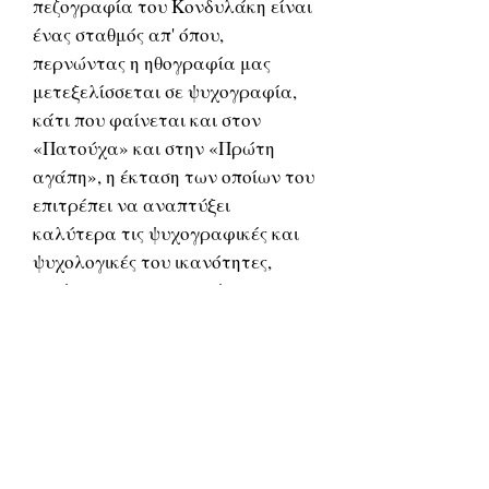
πεζογραφία του Κονδυλάκη είναι
ένας σταθμός απ' όπου,
περνώντας η ηθογραφία μας
μετεξελίσσεται σε ψυχογραφία,
κάτι που φαίνεται και στον
«Πατούχα» και στην «Πρώτη
αγάπη», η έκταση των οποίων του
επιτρέπει να αναπτύξει
καλύτερα τις ψυχογραφικές και
ψυχολογικές του ικανότητες,
εισάγοντας και στοιχεία
φροϋδικά, πριν ακόμη γίνει
γνωστή η θεωρία του Φρόυντ.
Το 1987 δημοσιεύτηκε από τον
Θεοχάρη Δετοράκη μια σειρά
άρθρων του Ιωάννη Κονδυλάκη
(τέσσερα τον αριθμό), στα οποία
ο Κρητικός λογοτέχνης