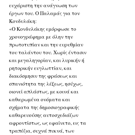
ευχάριστη την ανάγνωση των
έργων του. Ο Παλαμάς για τον
Κονδυλάκη:
«Ο Κονδυλάκης εμόρφωσε το
χρονογράφημα με όλην την
πρωτοτυπίαν και την ευρυθμίαν
του ταλάντου του. Χωρίς έντασιν
και μεγαληγορίαν, και λυρικήν ή
ρητορικήν ευγλωττίαν, και
διακόσμησιν της φράσεως και
σπανιότητα της λέξεως, ησύχως,
οιονεί απλάστως, με κοινά και
καθιερωμένα ονόματα και
σχήματα της δημοσιογραφικής
καθαρευούσης αυτοσχεδιάζων
αφροντίστως, ως εφαίνετο, εις τα
τραπέζια, συχνά πυκνά, των