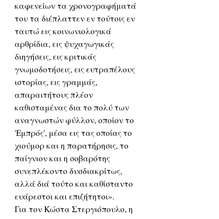
καφενείων τα χρονογραφήματά
του τα διέπλαττεν εν τούτοις εν
ταυτώ εις κοινωνιολογικά
αρθρίδια, εις ψυχαγωγικάς
διηγήσεις, εις κριτικάς
γνωμοδοτήσεις, εις ευτραπέλους
ιστορίας, εις γραμμάς,
απαραιτήτους πλέον
καθισταμένας δια το πολύ των
αναγνωστών φύλλον, οποίον το
'Εμπρός', μέσα εις τας οποίας το
χιούμορ και η παρατήρησις, το
παίγνιον και η σοβαρότης
συνεπλέκοντο δυσδιακρίτως,
αλλά διά τούτο και καθίσταντο
ευάρεστοι και επιζήτητοι».
Για τον Κώστα Στεργιόπουλο, η