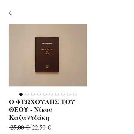
Ο ΦΤΩΧΟΥΛΗΣ ΤΟΥ
ΘΕΟΥ - Νίκου
Καζαντζάκη
Κανονική
Τιμή
 25,00 € 
22,50 €