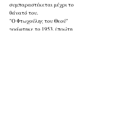
συμπαραστέκεται μέχρι το
θάνατό του.
"Ο Φτωχούλης του Θεού"
γράφτηκε το 1953. (πρώτη
δημοσίευση σε συνέχειες στην
εφημ. Ελευθερία, 1954
Σχετικά
προϊόντα
ΔΟΚΙΜΙΑ
ΔΟΚΙΜΙΑ