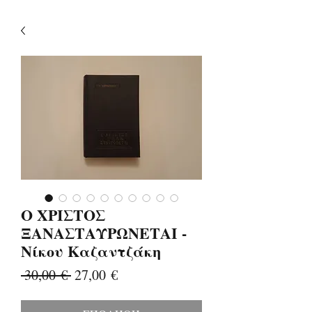
Ο ΧΡΙΣΤΟΣ
ΞΑΝΑΣΤΑΥΡΩΝΕΤΑΙ -
Νίκου Καζαντζάκη
Κανονική
Τιμή
 30,00 € 
27,00 €
τιμή
Έκπτωσης