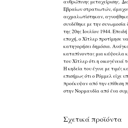
ανθρώπινης μεταχείρισης. Δ
Εβραίων στρατιωτών, άμαχου
αιχμαλωτίστηκαν, αγνοήθηκαν
συνδέθηκε με την συνωμοσία
της 20ης Ιουλίου 1944. Επειδ
εποχή, ο Χίτλερ προτίμησε ν
κατηγορήσει δημόσια. Ανάγκα
καταπίνοντας μια κάψουλα κ
του Χίτλερ ότι η οικογένειά 
Η κηδεία του έγινε με τιμές 
επισήμως ότι ο Ρόμμελ είχε 
προέκυψαν από την επίθεση π
στην Νορμανδία από ένα συμμ
Σχετικά προϊόντα