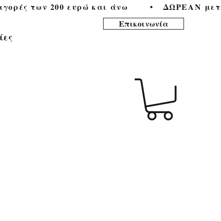
ορές των 200 ευρώ και άνω        •   
Επικοινωνία
ίες