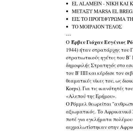
EL ALAMEIN - ΝΙΚΗ ΚΑΙ
ΜΕΤΑΞΥ MARSA EL BREG
ΕΙΣ ΤΟ ΠΡΟΓΕΦΥΡΩΜΑ Τ
ΤΟ ΜΟΙΡΑΙΟΝ ΤΕΛΟΣ
---
Έρβιν Γιόχαν Ευγένιος Ρ
Ο
1944) ήταν στρατάρχης του Γ
στρατιωτικούς ηγέτες του Β΄
δημοφιλής Στρατηγός στο εσω
του Β' ΠΠ και κέρδισε τον σε
θεαματικές νίκες του, ως διο
Korps). Για τις ικανότητές το
«Αλεπού της Ερήμου».
Ο Ρόμμελ θεωρείται "ανθρωπ
αξιωματικός. Το Αφρικανικό 
ποτέ για εγκλήματα πολέμου
αιχμαλωτίστηκαν στην Αφρικ