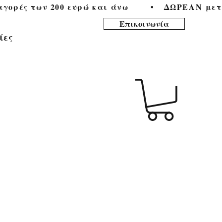
ορές των 200 ευρώ και άνω        •   
Επικοινωνία
ίες