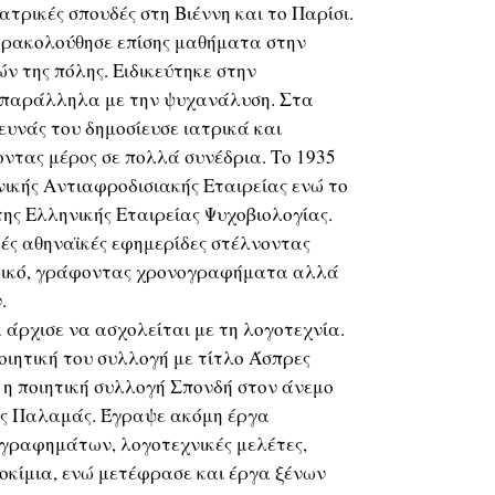
τρικές σπουδές στη Βιέννη και το Παρίσι.
αρακολούθησε επίσης μαθήματα στην
 της πόλης. Ειδικεύτηκε στην
 παράλληλα με την ψυχανάλυση. Στα
ευνάς του δημοσίευσε ιατρικά και
ντας μέρος σε πολλά συνέδρια. Το 1935
νικής Αντιαφροδισιακής Εταιρείας ενώ το
της Ελληνικής Εταιρείας Ψυχοβιολογίας.
ές αθηναϊκές εφημερίδες στέλνοντας
ερικό, γράφοντας χρονογραφήματα αλλά
.
άρχισε να ασχολείται με τη λογοτεχνία.
οιητική του συλλογή με τίτλο Άσπρες
 η ποιητική συλλογή Σπονδή στον άνεμο
ής Παλαμάς. Έγραψε ακόμη έργα
ογραφημάτων, λογοτεχνικές μελέτες,
δοκίμια, ενώ μετέφρασε και έργα ξένων