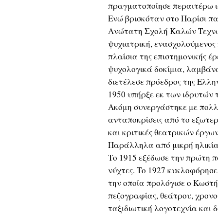
πραγματοποίησε περαιτέρω ια
Ενώ βρισκόταν στο Παρίσι π
Ανώτατη Σχολή Καλών Τεχνών
ψυχιατρική, ενασχολούμενος
πλαίσια της επιστημονικής έρ
ψυχολογικά δοκίμια, λαμβάνο
διετέλεσε πρόεδρος της Ελλη
1950 υπήρξε εκ των ιδρυτών 
Ακόμη συνεργάστηκε με πολλ
ανταποκρίσεις από το εξωτ
και κριτικές θεατρικών έργων
Παράλληλα από μικρή ηλικία 
Το 1915 εξέδωσε την πρώτη π
νύχτες. Το 1927 κυκλοφόρησε
την οποία προλόγισε ο Κωστ
πεζογραφίας, θεάτρου, χρον
ταξιδιωτική λογοτεχνία και 