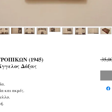
ΡΟΠΙΚΩΝ (1945)
 35,0
 Άγγελος Δόξας
σία.
α και ακμές.
υλλο.
ή.