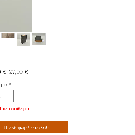
Κανονική
Τιμή
0 € 
27,00 €
τιμή
Έκπτωσης
ητα
*
1 σε απόθεμα
Προσθήκη στο καλάθι