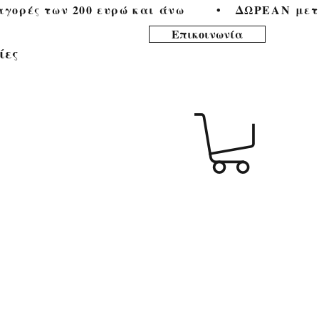
ορές των 200 ευρώ και άνω        •   
Επικοινωνία
ίες