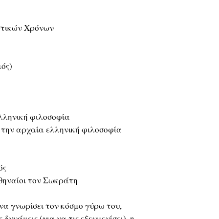
στικών Χρόνων
μός)
ελληνική φιλοσοφία
 την αρχαία ελληνική φιλοσοφία
ός
Αθηναίοι τον Σωκράτη
α γνωρίσει τον κόσμο γύρω του,
 δυνάμεις (για να τις εξευμενίσει), η