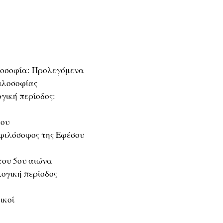
λοσοφία: Προλεγόμενα
Φιλοσοφίας
γική περίοδος:
του
 φιλόσοφος της Εφέσου
του 5ου αιώνα
ογική περίοδος
ικοί