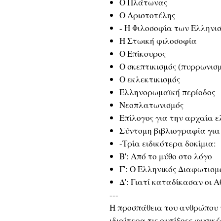
Ο Πλάτωνας
Ο Αριστοτέλης
- Η Φιλοσοφία των Ελληνι
Η Στωική φιλοσοφία
Ο Επίκουρος
Ο σκεπτικισμός (πυρρωνισ
Ο εκλεκτικισμός
Ελληνορωμαϊκή περίοδος
Νεοπλατωνισμός
Επίλογος για την αρχαία 
Σύντομη βιβλιογραφία για
-Τρία ειδικότερα δοκίμια:
Β': Από το μύθο στο λόγο
Γ': Ο Ελληνικός Διαφωτισμ
Δ': Γιατί καταδίκασαν οι 
---
Η προσπάθεια του ανθρώπου ν
ιδιαίτερα τις αντίξοες φυσικές