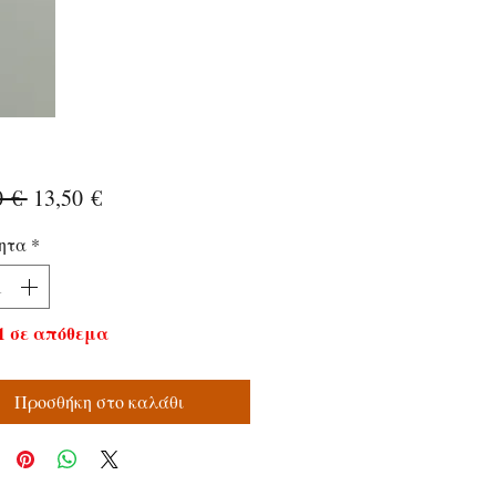
Κανονική
Τιμή
0 € 
13,50 €
τιμή
Έκπτωσης
ητα
*
1 σε απόθεμα
Προσθήκη στο καλάθι