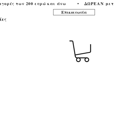
ορές των 200 ευρώ και άνω        •   
Επικοινωνία
ίες