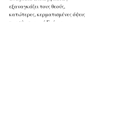
εξαναγκάζει τους θεούς,
κατώτερες, κερματισμένες όψεις
του πλωτινικού Ενός, να
ανυψώσουν την «καθαρή ψυχή»
από τον φυσικό κόσμο προς την
πηγή της, τον νοητικό κόσμο των
ιδεών, μέσω μίας αδιάσπαστης
οντολογικής αλυσίδας
υπερφυσικών πλασμάτων:
δαίμονες, ήρωες, άγγελοι,
αρχάγγελοι και, τελικώς, οι ίδιοι
οι θεοί, πάνω από τους οποίους
τοποθετείται μόνον το Εν, η
«απόλυτη ενότητα» και
αυτάρκης αιτία των πάντων
κατά τον Πλωτίνο. Ο Ιάμβλιχος
ωστόσο έθεσε την «άρρητον