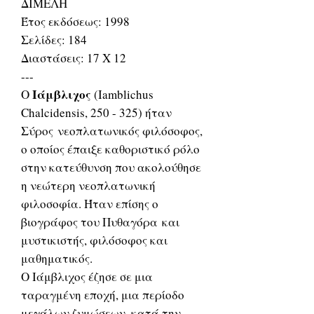
ΔΙΜΕΛΗ
Έτος εκδόσεως: 1998
Σελίδες: 184
Διαστάσεις: 17 Χ 12
---
Ιάμβλιχος
Ο
(Iamblichus
Chalcidensis, 250 - 325) ήταν
Σύρος νεοπλατωνικός φιλόσοφος,
ο οποίος έπαιξε καθοριστικό ρόλο
στην κατεύθυνση που ακολούθησε
η νεώτερη νεοπλατωνική
φιλοσοφία. Ήταν επίσης ο
βιογράφος του Πυθαγόρα και
μυστικιστής, φιλόσοφος και
μαθηματικός.
Ο Ιάμβλιχος έζησε σε μια
ταραγμένη εποχή, μια περίοδο
μεγάλων ζυμώσεων, κατά την