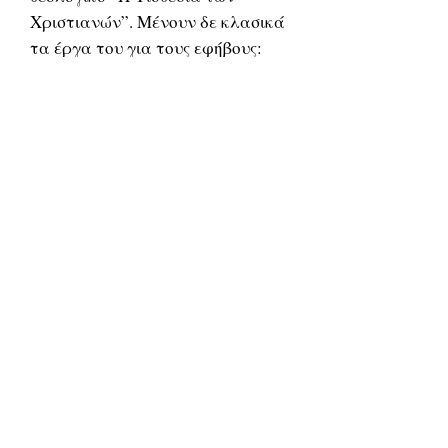
Χριστιανών”. Μένουν δε κλασικά
τα έργα του για τους εφήβους:
“Για την άγνωστη χώρα”,
“Προσωπογραφία”, “Νεανικά
θέματα”, “Το μέλλον σου, νέε
μου” και “Ναρκωτικά, ο λευκός
θάνατος”. Από το έτος 1991 μέχρι
τον θάνατό του το 1995,
υπηρέτησε ως προϊστάμενος της
Αδελφότητας Θεολόγων “Ο
Σωτήρ”.
Το κύριο χαρακτηριστικό του
πατρός Λεωνίδα ήταν η
γενναιότητα και το ατρόμητο,
που πήγαζαν από την ακράδαντη,
την ζωντανή και ζέουσα πίστη
του. Δεν υποχωρούσε μπροστά