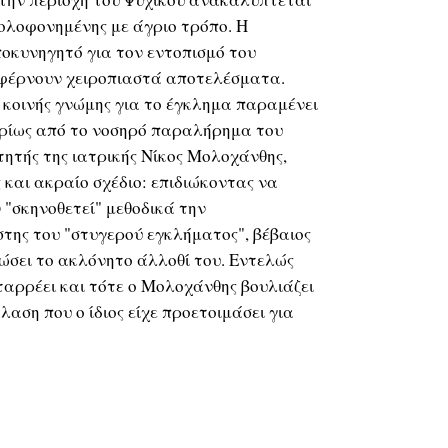
ολοφονημένης με άγριο τρόπο. Η
οκυνηγητό για τον εντοπισμό του
ν φέρνουν χειροπιαστά αποτελέσματα.
ς κοινής γνώμης για το έγκλημα παραμένει
ρίως από το νοσηρό παραλήρημα του
τητής της ιατρικής Νίκος Μολοχάνθης,
και ακραίο σχέδιο: επιδιώκοντας να
 "σκηνοθετεί" μεθοδικά την
της του "στυγερού εγκλήματος", βέβαιος
σώσει το ακλόνητο άλλοθί του. Εντελώς
αρρέει και τότε ο Μολοχάνθης βουλιάζει
αση που ο ίδιος είχε προετοιμάσει για