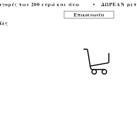
ορές των 200 ευρώ και άνω        •   
Επικοινωνία
ίες