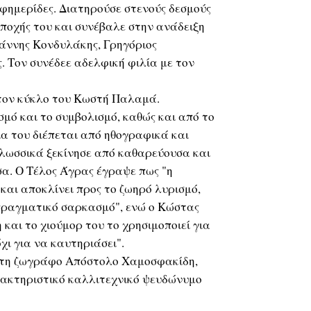
ημερίδες. Διατηρούσε στενούς δεσμούς
εποχής του και συνέβαλε στην ανάδειξη
άννης Κονδυλάκης, Γρηγόριος
. Τον συνέδεε αδελφική φιλία με τον
στον κύκλο του Κωστή Παλαμά.
σμό και το συμβολισμό, καθώς και από το
α του διέπεται από ηθογραφικά και
γλωσσικά ξεκίνησε από καθαρεύουσα και
α. Ο Τέλος Άγρας έγραψε πως "η
και αποκλίνει προς το ζωηρό λυρισμό,
 πραγματικό σαρκασμό", ενώ ο Κώστας
και το χιούμορ του το χρησιμοποιεί για
χι για να καυτηριάσει".
ίτη ζωγράφο Απόστολο Χαμοσφακίδη,
ρακτηριστικό καλλιτεχνικό ψευδώνυμο