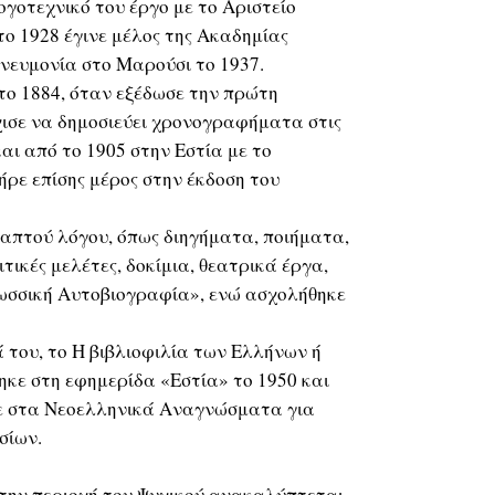
ογοτεχνικό του έργο με το Αριστείο
ο 1928 έγινε μέλος της Ακαδημίας
νευμονία στο Μαρούσι το 1937.
ο 1884, όταν εξέδωσε την πρώτη
χισε να δημοσιεύει χρονογραφήματα στις
αι από το 1905 στην Εστία με το
ρε επίσης μέρος στην έκδοση του
απτού λόγου, όπως διηγήματα, ποιήματα,
ικές μελέτες, δοκίμια, θεατρικά έργα,
ωσσική Αυτοβιογραφία», ενώ ασχολήθηκε
του, το Η βιβλιοφιλία των Ελλήνων ή
κε στη εφημερίδα «Εστία» το 1950 και
ε στα Νεοελληνικά Αναγνώσματα για
σίων.
Στην περιοχή του Ψυχικού ανακαλύπτεται