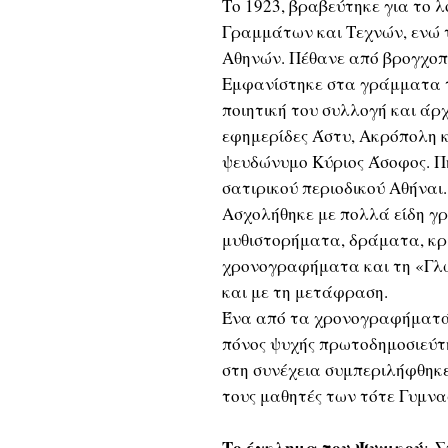
Το 1923, βραβεύτηκε για το λ
Γραμμάτων και Τεχνών, ενώ τ
Αθηνών. Πέθανε από βρογχοπ
Εμφανίστηκε στα γράμματα τ
ποιητική του συλλογή και άρ
εφημερίδες Άστυ, Ακρόπολη κ
ψευδώνυμο Κύριος Άσοφος. Πή
σατιρικού περιοδικού Αθήναι.
Ασχολήθηκε με πολλά είδη γρ
μυθιστορήματα, δράματα, κριτ
χρονογραφήματα και τη «Γλ
και με τη μετάφραση.
Ένα από τα χρονογραφήματά 
πόνος ψυχής πρωτοδημοσιεύτη
στη συνέχεια συμπεριλήφθηκ
τους μαθητές των τότε Γυμνα
Το έγκλημα του Ψυχικού
: 