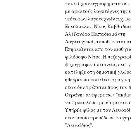
πολλά χρονογραφήματα σε εφ
με αρκετούς λογοτέχνες της 
νεότερων λογοτεχνών π.χ. Ιω
Ξενόπουλος, Νίκος Καββαδίας
Αλέξανδρο Παπαδιαμάντη.
Λογοτεχνικά, τοποθετείται 
Επηρεάζεται από τον αισθητι
φιλόσοφο Νίτσε. Η πεζογραφί
ψυχογραφικά στοιχεία, ενώ 
κατέληξε στη δημοτική γλώσσ
ηθογραφία του είναι τραγική 
όταν δεν τρέπεται προς τον
Ουράνης ανέφερε πως "ακόμη 
να προκαλέσει μειδίαμα και ό
Υπήρξε φίλος με τον Λευκαδ
στον οποίο προσέδωσε το χα
"Λευκάδιος".