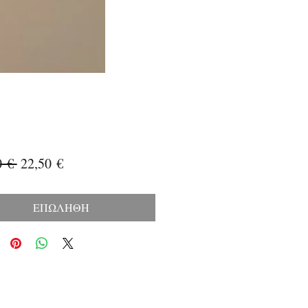
Κανονική
Τιμή
0 € 
22,50 €
τιμή
Έκπτωσης
ΕΠΩΛΗΘΗ