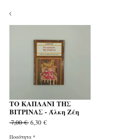
ΤΟ ΚΑΠΛΑΝΙ ΤΗΣ
ΒΙΤΡΙΝΑΣ - Άλκη Ζέη
Κανονική
Τιμή
 7,00 € 
6,30 €
τιμή
Έκπτωσης
Ποσότητα
*